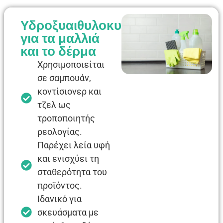
Υδροξυαιθυλοκυτταρίνη
για τα μαλλιά
και το δέρμα
Χρησιμοποιείται
σε σαμπουάν,
κοντίσιονερ και
τζελ ως
τροποποιητής
ρεολογίας.
Παρέχει λεία υφή
και ενισχύει τη
σταθερότητα του
προϊόντος.
Ιδανικό για
σκευάσματα με