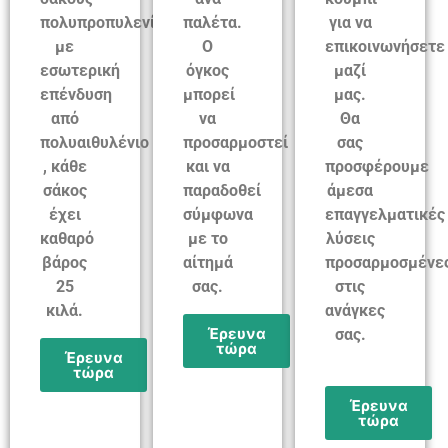
πολυπροπυλενίου
παλέτα.
για να
με
Ο
επικοινωνήσετε
εσωτερική
όγκος
μαζί
επένδυση
μπορεί
μας.
από
να
Θα
πολυαιθυλένιο
προσαρμοστεί
σας
, κάθε
και να
προσφέρουμε
σάκος
παραδοθεί
άμεσα
έχει
σύμφωνα
επαγγελματικές
καθαρό
με το
λύσεις
βάρος
αίτημά
προσαρμοσμένε
25
σας.
στις
κιλά.
ανάγκες
Έρευνα
σας.
τώρα
Έρευνα
τώρα
Έρευνα
τώρα