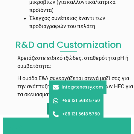
μικροβίων (για καλλυντικά/ιατρικά
προϊόντα)
Έλεγχος συνέπειας έναντι των
προδιαγραφών του πελάτη
R&D and Customization
Χρειάζεστε ειδικό ιξώδες, σταθερότητα pH ή
συμβατότητα;
Η ομάδα Ε&Α συνεργάζεται στενά μαζί σας για
την ανάπτυξη εξατομικευμένων τύπων HEC για
info@tenessy.com
τα σκευάσματά σας.
+86 131 5618 5750
Έρευνα τώρα
+86 131 5618 5750