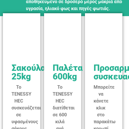
αποθηκευμένο σε δροσερό μέρος μακριά από
υγρασία, ηλιακό φως και πηγές φωτιάς.
Σακούλα
Παλέτα
Προσαρ
25kg
600kg
συσκευα
Το
Το
Μπορείτε
TENESSY
TENESSY
να
HEC
HEC
κάνετε
συσκευάζεται
διατίθεται
κλικ
σε
σε 600
στο
υφασμένους
κιλά
παρακάτω
σάκους
ανά
κουμπί