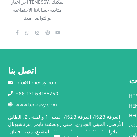
آخر أخبار TENESSY، يمكنك
متابعة حساباتنا الاجتماعية
والتواصل معنا.
اتصل بنا
ات
info@tenessy.com
+86 131 56185750
HP
www.tenessy.com
HE
HE
الغرفة 1523، الغرفة 1523، المبنى 1 والمبنى 2، الطابق
الأرضي، المبنى التجاري، مبنى رونغشنغ تايمز إنترناشيونال
شتت
بلازا، رقم 9 شارع بييوان، منطقة ليتشنغ، مدينة جينان،
اون