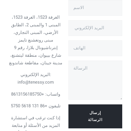
الغرفة 1523، الغرفة 1523،
المبنى 1 والمبنى 2، الطابق
الأرضي، المبنى التجاري،
مبنى رونغشنغ تايمز
إنترناشيونال بلازا، رقم 9
شارع بييوان، منطقة ليتشنغ،
مدينة جينان، مقاطعة شاندونغ
البريد الإلكتروني:
info@tenessy.com
واتساب:
+8613156185750
تليفون +86 131 5618 5750
إرسال
إذا كنت ترغب في استشارة
الرسالة
المزيد من الأسئلة أو متابعة