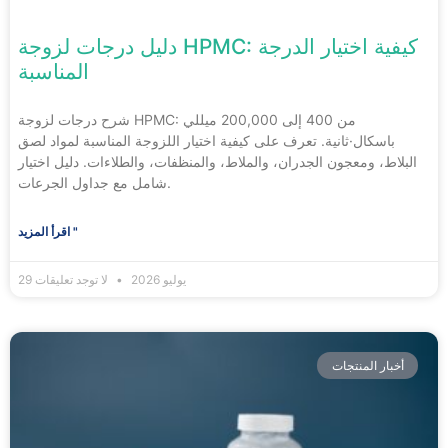
دليل درجات لزوجة HPMC: كيفية اختيار الدرجة
المناسبة
شرح درجات لزوجة HPMC: من 400 إلى 200,000 ميللي
باسكال·ثانية. تعرف على كيفية اختيار اللزوجة المناسبة لمواد لصق
البلاط، ومعجون الجدران، والملاط، والمنظفات، والطلاءات. دليل اختيار
شامل مع جداول الجرعات.
اقرأ المزيد "
29 يوليو 2026
لا توجد تعليقات
أخبار المنتجات