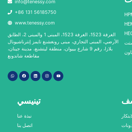
info@tenessy.com
+86 131 56185750
HP
www.tenessy.com
HE
HE
الغرفة 1523، الغرفة 1523، المبنى 1 والمبنى 2، الطابق
الأرضي، المبنى التجاري، مبنى رونغشنغ تايمز إنترناشيونال
شتت
بلازا، رقم 9 شارع بييوان، منطقة ليتشنغ، مدينة جينان،
اون
مقاطعة شاندونغ
شف
تينيسي
ابتكار
نبذة عنا
ونات
اتصل بنا