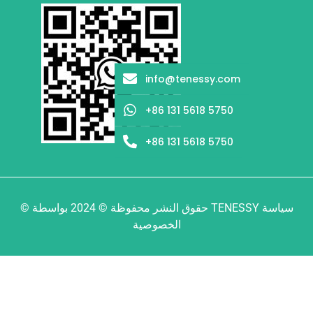
info@tenessy.com
+86 131 5618 5750
+86 131 5618 5750
© حقوق النشر محفوظة © 2024 بواسطة TENESSY سياسة
الخصوصية