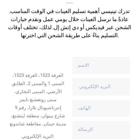
تدرك تينيسي أهمية تسليم العينات في الوقت المناسب.
عادةً ما نرسل العينات خلال يومي عمل ونقدم خيارات
الشحن عبر فيديكس أو دي إتش إل. لذلك، تختلف أوقات
التسليم بناءً على طريقة الشحن التي اخترتها.
الغرفة 1523، الغرفة 1523،
المبنى 1 والمبنى 2، الطابق
الأرضي، المبنى التجاري،
مبنى رونغشنغ تايمز
إنترناشيونال بلازا، رقم 9
شارع بييوان، منطقة ليتشنغ،
مدينة جينان، مقاطعة شاندونغ
البريد الإلكتروني: