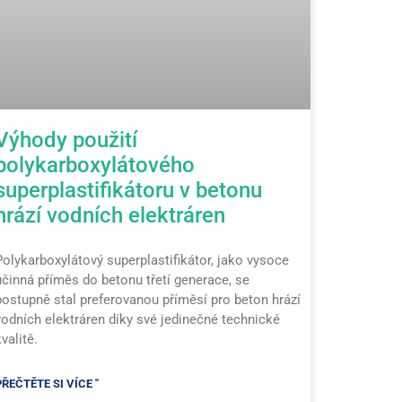
Výhody použití
polykarboxylátového
superplastifikátoru v betonu
hrází vodních elektráren
Polykarboxylátový superplastifikátor, jako vysoce
účinná příměs do betonu třetí generace, se
postupně stal preferovanou příměsí pro beton hrází
vodních elektráren díky své jedinečné technické
valitě.
PŘEČTĚTE SI VÍCE "