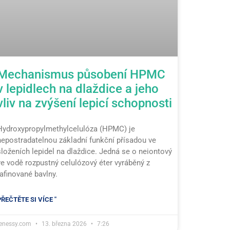
Mechanismus působení HPMC
v lepidlech na dlaždice a jeho
vliv na zvýšení lepicí schopnosti
Hydroxypropylmethylcelulóza (HPMC) je
nepostradatelnou základní funkční přísadou ve
složeních lepidel na dlaždice. Jedná se o neiontový
ve vodě rozpustný celulózový éter vyráběný z
rafinované bavlny.
PŘEČTĚTE SI VÍCE "
tenessy.com
13. března 2026
7:26