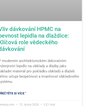
Vliv dávkování HPMC na
pevnost lepidla na dlaždice:
Klíčová role vědeckého
dávkování
V moderním architektonickém dekoračním
inženýrství lepidlo na obklady a dlažby jako
základní materiál pro pokládku obkladů a dlažeb
přímo určuje bezpečnost a trvanlivost obkladového
systému.
PŘEČTĚTE SI VÍCE "
tenessy.com
12. února 2026
3:21 hod.