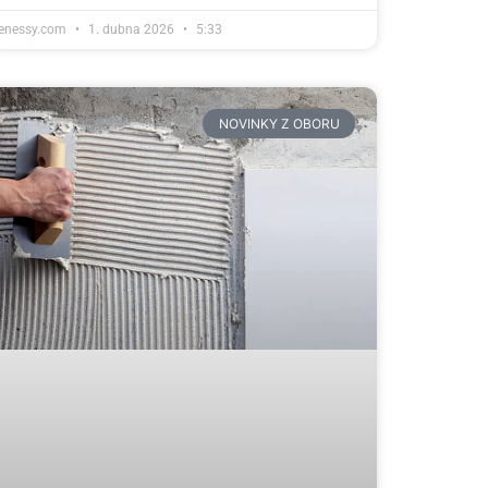
tenessy.com
1. dubna 2026
5:33
NOVINKY Z OBORU