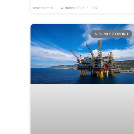
tenessy.com
14. dubna 2026
8:52
NOVINKY Z OBORU