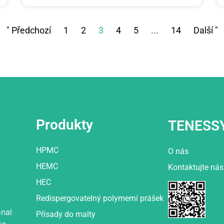
" Předchozí
1
2
3
4
5
...
14
Další "
Produkty
TENESS
HPMC
O nás
HEMC
Kontaktujte nás
HEC
Redispergovatelný polymerní prášek
nal
Přísady do malty
to