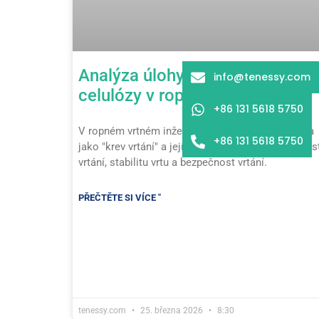
Analýza úlohy polyaniontové
info@tenessy.com
celulózy v ropném vrtání
+86 131 5618 5750
V ropném vrtném inženýrství slouží vrtná kapalina
+86 131 5618 5750
jako "krev vrtání" a její výkon přímo určuje účinnos
vrtání, stabilitu vrtu a bezpečnost vrtání.
PŘEČTĚTE SI VÍCE "
tenessy.com
25. března 2026
8:30