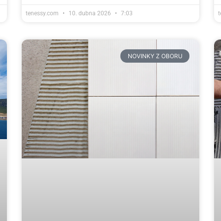
tenessy.com
10. dubna 2026
7:03
NOVINKY Z OBORU