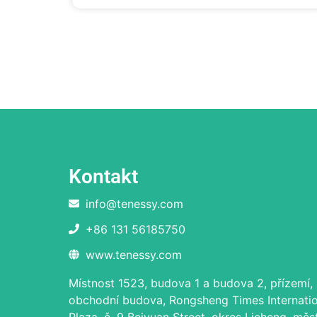
Kontakt
info@tenessy.com
+86 131 56185750
www.tenessy.com
Místnost 1523, budova 1 a budova 2, přízemí,
obchodní budova, Rongsheng Times Internatio
Plaza, č. 9 Beiyuan Street, okres Licheng, měs