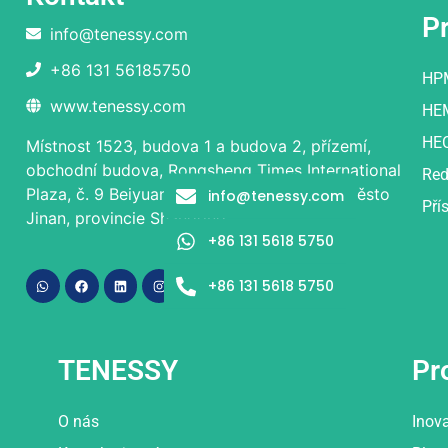
P
info@tenessy.com
+86 131 56185750
HP
www.tenessy.com
HE
HE
Místnost 1523, budova 1 a budova 2, přízemí,
obchodní budova, Rongsheng Times International
Red
Plaza, č. 9 Beiyuan Street, okres Licheng, město
info@tenessy.com
Pří
Jinan, provincie Shandong.
+86 131 5618 5750
+86 131 5618 5750
TENESSY
Pr
O nás
Inov