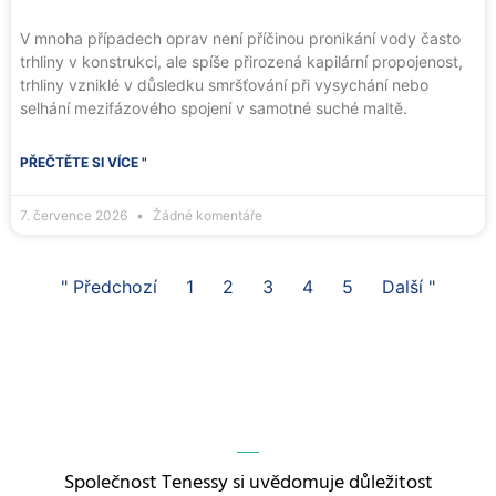
V mnoha případech oprav není příčinou pronikání vody často
trhliny v konstrukci, ale spíše přirozená kapilární propojenost,
trhliny vzniklé v důsledku smršťování při vysychání nebo
selhání mezifázového spojení v samotné suché maltě.
PŘEČTĚTE SI VÍCE "
7. července 2026
Žádné komentáře
" Předchozí
1
2
3
4
5
Další "
Společnost Tenessy si uvědomuje důležitost