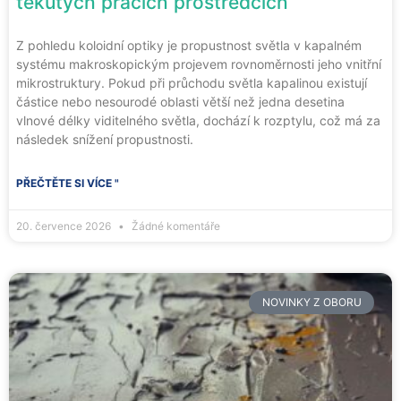
tekutých pracích prostředcích
Z pohledu koloidní optiky je propustnost světla v kapalném
systému makroskopickým projevem rovnoměrnosti jeho vnitřní
mikrostruktury. Pokud při průchodu světla kapalinou existují
částice nebo nesourodé oblasti větší než jedna desetina
vlnové délky viditelného světla, dochází k rozptylu, což má za
následek snížení propustnosti.
PŘEČTĚTE SI VÍCE "
20. července 2026
Žádné komentáře
NOVINKY Z OBORU