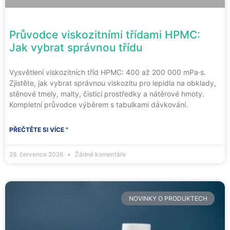
Průvodce viskozitními třídami HPMC:
Jak vybrat správnou třídu
Vysvětlení viskozitních tříd HPMC: 400 až 200 000 mPa·s.
Zjistěte, jak vybrat správnou viskozitu pro lepidla na obklady,
stěnové tmely, malty, čisticí prostředky a nátěrové hmoty.
Kompletní průvodce výběrem s tabulkami dávkování.
PŘEČTĚTE SI VÍCE "
29. července 2026
Žádné komentáře
NOVINKY O PRODUKTECH