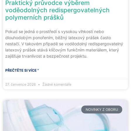
Praktický průvodce výběrem
voděodolných redispergovatelných
polymerních prášků
Pokud se jedná o prostředí s vysokou vlhkostí nebo
dlouhodobým ponořením, běžný latexový prášek často
nestačí. V takovém případě se voděodolný redispergovatelný
latexový prášek stává klíčovým funkčním materiálem, který
zajišťuje trvanlivost a bezpečnost projektu.
PŘEČTĚTE SI VÍCE "
27. července 2026
Žádné komentáře
NOVINKY Z OBORU