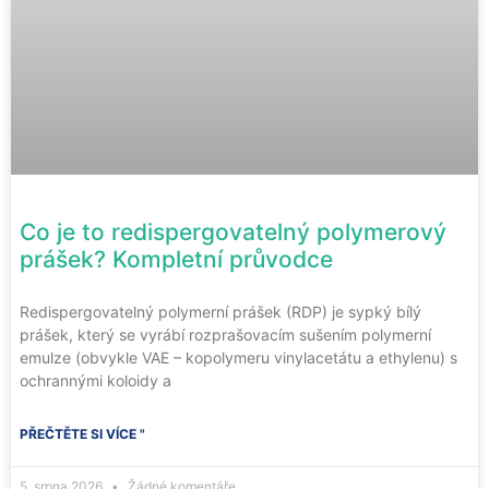
Co je to redispergovatelný polymerový
prášek? Kompletní průvodce
Redispergovatelný polymerní prášek (RDP) je sypký bílý
prášek, který se vyrábí rozprašovacím sušením polymerní
emulze (obvykle VAE – kopolymeru vinylacetátu a ethylenu) s
ochrannými koloidy a
PŘEČTĚTE SI VÍCE "
5. srpna 2026
Žádné komentáře