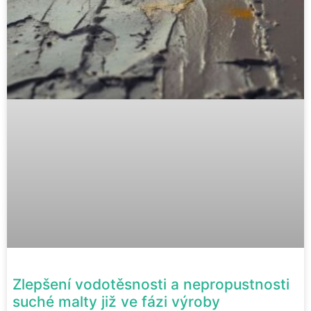
Zlepšení vodotěsnosti a nepropustnosti
suché malty již ve fázi výroby