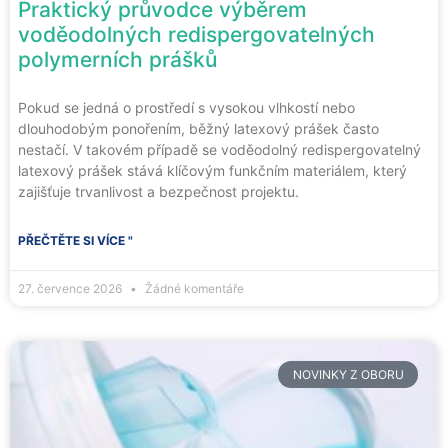
Praktický průvodce výběrem
voděodolných redispergovatelných
polymerních prášků
Pokud se jedná o prostředí s vysokou vlhkostí nebo
dlouhodobým ponořením, běžný latexový prášek často
nestačí. V takovém případě se voděodolný redispergovatelný
latexový prášek stává klíčovým funkčním materiálem, který
zajišťuje trvanlivost a bezpečnost projektu.
PŘEČTĚTE SI VÍCE "
27. července 2026
Žádné komentáře
NOVINKY Z OBORU