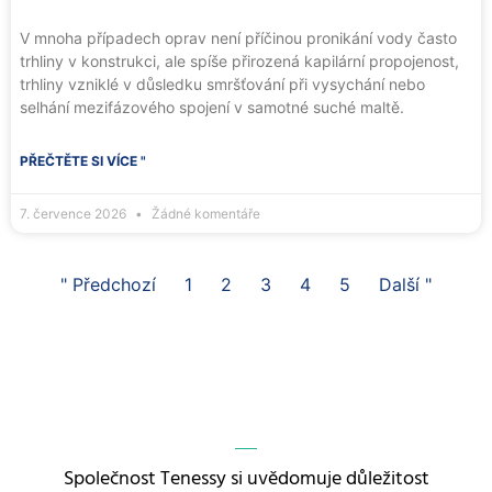
V mnoha případech oprav není příčinou pronikání vody často
trhliny v konstrukci, ale spíše přirozená kapilární propojenost,
trhliny vzniklé v důsledku smršťování při vysychání nebo
selhání mezifázového spojení v samotné suché maltě.
PŘEČTĚTE SI VÍCE "
7. července 2026
Žádné komentáře
" Předchozí
1
2
3
4
5
Další "
Společnost Tenessy si uvědomuje důležitost