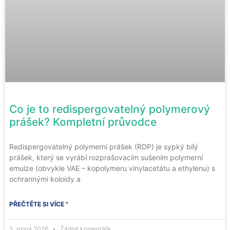
Co je to redispergovatelný polymerový
prášek? Kompletní průvodce
Redispergovatelný polymerní prášek (RDP) je sypký bílý
prášek, který se vyrábí rozprašovacím sušením polymerní
emulze (obvykle VAE – kopolymeru vinylacetátu a ethylenu) s
ochrannými koloidy a
PŘEČTĚTE SI VÍCE "
5. srpna 2026
Žádné komentáře