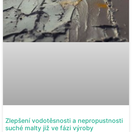
Zlepšení vodotěsnosti a nepropustnosti
suché malty již ve fázi výroby