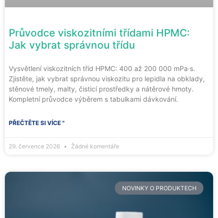
Průvodce viskozitními třídami HPMC:
Jak vybrat správnou třídu
Vysvětlení viskozitních tříd HPMC: 400 až 200 000 mPa·s.
Zjistěte, jak vybrat správnou viskozitu pro lepidla na obklady,
stěnové tmely, malty, čisticí prostředky a nátěrové hmoty.
Kompletní průvodce výběrem s tabulkami dávkování.
PŘEČTĚTE SI VÍCE "
29. července 2026
Žádné komentáře
NOVINKY O PRODUKTECH