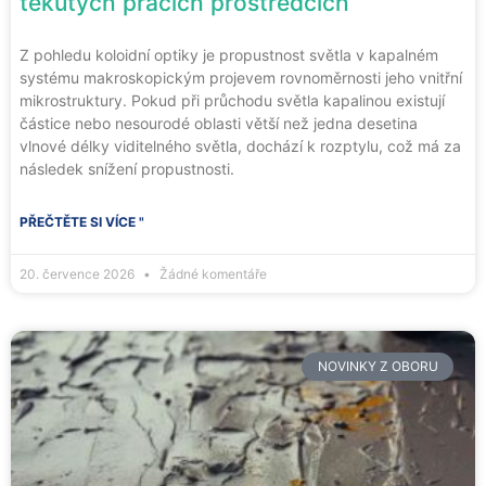
tekutých pracích prostředcích
Z pohledu koloidní optiky je propustnost světla v kapalném
systému makroskopickým projevem rovnoměrnosti jeho vnitřní
mikrostruktury. Pokud při průchodu světla kapalinou existují
částice nebo nesourodé oblasti větší než jedna desetina
vlnové délky viditelného světla, dochází k rozptylu, což má za
následek snížení propustnosti.
PŘEČTĚTE SI VÍCE "
20. července 2026
Žádné komentáře
NOVINKY Z OBORU