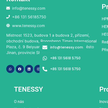
P
info@tenessy.com
+86 131 56185750
HP
www.tenessy.com
HE
HE
Místnost 1523, budova 1 a budova 2, přízemí,
obchodní budova, Rongsheng Times International
Red
Plaza, č. 9 Beiyuan Street, okres Licheng, město
info@tenessy.com
Pří
Jinan, provincie Shandong.
+86 131 5618 5750
+86 131 5618 5750
TENESSY
Pr
O nás
Inov