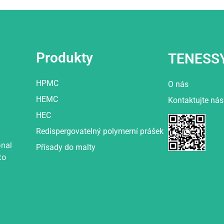
Produkty
TENESS
HPMC
O nás
HEMC
Kontaktujte nás
HEC
Redispergovatelný polymerní prášek
nal
Přísady do malty
to