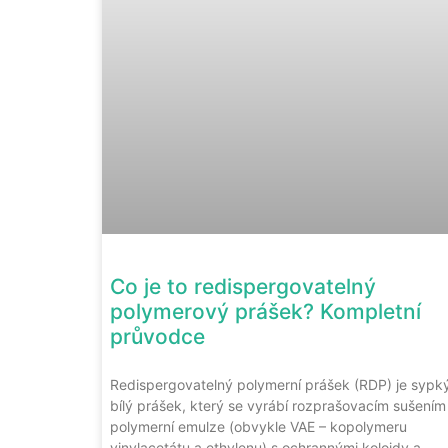
Co je to redispergovatelný
polymerový prášek? Kompletní
průvodce
Redispergovatelný polymerní prášek (RDP) je sypk
bílý prášek, který se vyrábí rozprašovacím sušením
polymerní emulze (obvykle VAE – kopolymeru
vinylacetátu a ethylenu) s ochrannými koloidy a