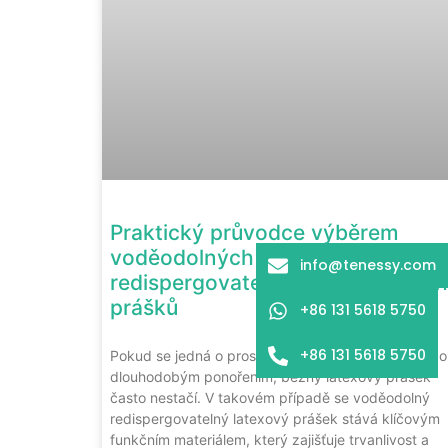
Praktický průvodce výběrem
voděodolných
info@tenessy.com
redispergovatelných polymerních
prášků
+86 131 5618 5750
+86 131 5618 5750
Pokud se jedná o prostředí s vysokou vlhkostí nebo
dlouhodobým ponořením, běžný latexový prášek
často nestačí. V takovém případě se voděodolný
redispergovatelný latexový prášek stává klíčovým
funkčním materiálem, který zajišťuje trvanlivost a