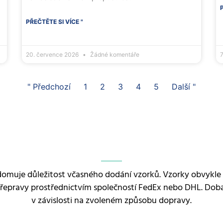
PŘEČTĚTE SI VÍCE "
20. července 2026
Žádné komentáře
" Předchozí
1
2
3
4
5
Další "
domuje důležitost včasného dodání vzorků. Vzorky obvykle
epravy prostřednictvím společností FedEx nebo DHL. Doba 
v závislosti na zvoleném způsobu dopravy.