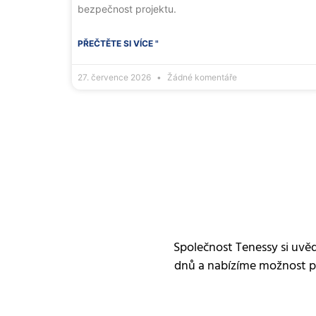
bezpečnost projektu.
PŘEČTĚTE SI VÍCE "
27. července 2026
Žádné komentáře
Společnost Tenessy si uvě
dnů a nabízíme možnost př