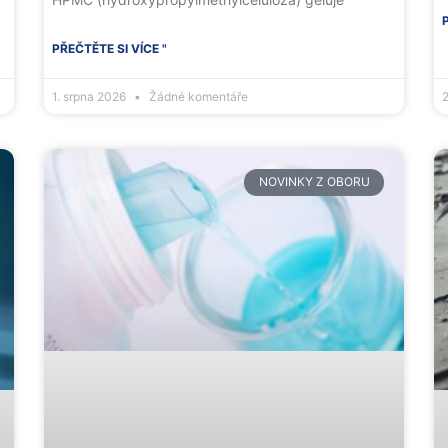
PŘEČTĚTE SI VÍCE "
1. srpna 2026
Žádné komentáře
NOVINKY Z OBORU