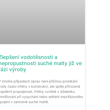
Zlepšení vodotěsnosti a
nepropustnosti suché malty již ve
fázi výroby
V mnoha případech oprav není příčinou pronikání
vody často trhliny v konstrukci, ale spíše přirozená
kapilární propojenost, trhliny vzniklé v důsledku
smršťování při vysychání nebo selhání mezifázového
spojení v samotné suché maltě.