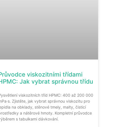
Průvodce viskozitními třídami
HPMC: Jak vybrat správnou třídu
Vysvětlení viskozitních tříd HPMC: 400 až 200 000
mPa·s. Zjistěte, jak vybrat správnou viskozitu pro
lepidla na obklady, stěnové tmely, malty, čisticí
prostředky a nátěrové hmoty. Kompletní průvodce
výběrem s tabulkami dávkování.