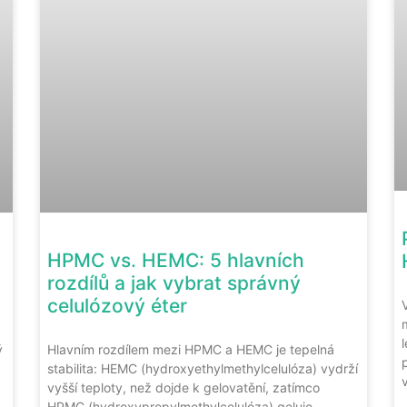
HPMC vs. HEMC: 5 hlavních
rozdílů a jak vybrat správný
celulózový éter
ý
Hlavním rozdílem mezi HPMC a HEMC je tepelná
stabilita: HEMC (hydroxyethylmethylcelulóza) vydrží
vyšší teploty, než dojde k gelovatění, zatímco
HPMC (hydroxypropylmethylcelulóza) geluje