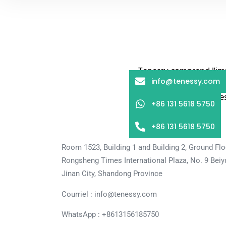
Tenessy comprend l'imp
info@tenessy.com
échantillons dans les
conséquent, les
+86 131 5618 5750
+86 131 5618 5750
Room 1523, Building 1 and Building 2, Ground Flo
Rongsheng Times International Plaza, No. 9 Beiyu
Jinan City, Shandong Province
Courriel : info@tenessy.com
WhatsApp :
+8613156185750