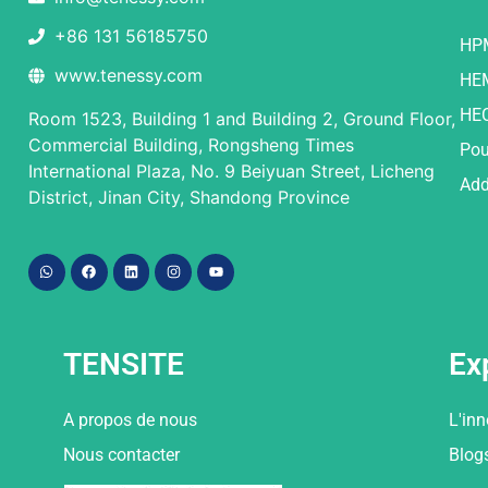
+86 131 56185750
HP
www.tenessy.com
HE
HE
Room 1523, Building 1 and Building 2, Ground Floor,
Commercial Building, Rongsheng Times
Pou
International Plaza, No. 9 Beiyuan Street, Licheng
Add
District, Jinan City, Shandong Province
TENSITE
Ex
A propos de nous
L'in
Nous contacter
Blog