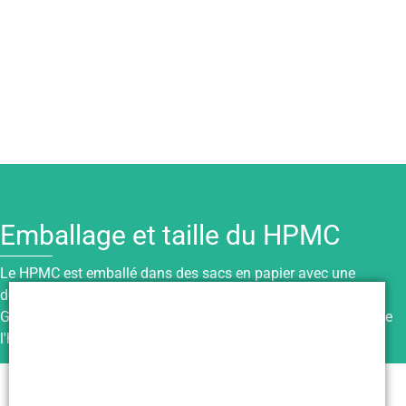
Emballage et taille du HPMC
Le HPMC est emballé dans des sacs en papier avec une
doublure en plastique pour une protection supplémentaire.
Gardez-le scellé, sec et stocké dans un endroit frais, à l'abri de
l'humidité, de la lumière du soleil et des sources d'incendie.