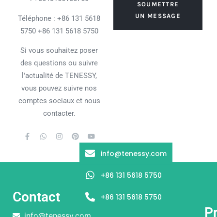
SOUMETTRE
UN MESSAGE
Téléphone : +86 131 5618
5750 +86 131 5618 5750
Si vous souhaitez poser
des questions ou suivre
l'actualité de TENESSY,
vous pouvez suivre nos
comptes sociaux et nous
contacter.
info@tenessy.com
+86 131 5618 5750
Contact
+86 131 5618 5750
P
info@tenessy.com