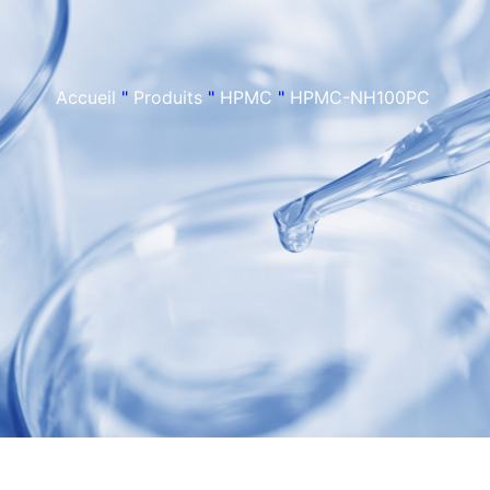
Accueil
"
Produits
"
HPMC
"
HPMC-NH100PC