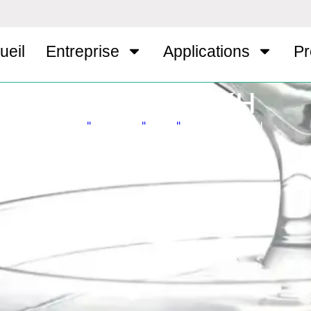
ueil
Entreprise
Applications
Pr
HEC-NC100KH
Accueil
"
Produits
"
HEC
"
HEC-NC100KH