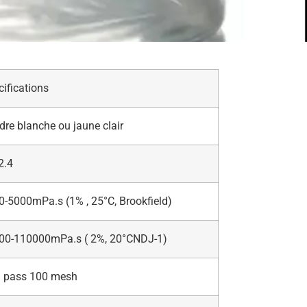
ifications
re blanche ou jaune clair
2.4
0-5000mPa.s (1% , 25°C, Brookfield)
00-110000mPa.s ( 2%, 20
°C
NDJ-1)
 pass 100 mesh