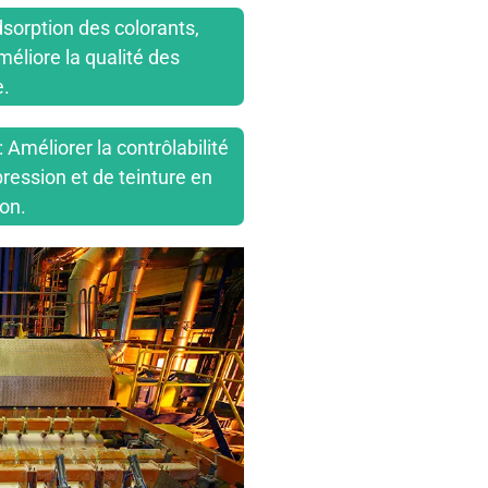
dsorption des colorants,
méliore la qualité des
e.
: Améliorer la contrôlabilité
ression et de teinture en
ion.