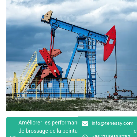
Améliorer les performances de construction : Opti
info@tenessy.com
de brossage de la peinture pour pierre véritable e
+86 131 5618 5750