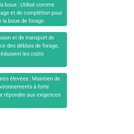
 la boue : Utilisé comme
orage et de complétion pour
de la boue de forage.
ion et de transport de
ace des déblais de forage,
 réduisent les coûts
res élevées : Maintien de
vironnements à forte
ur répondre aux exigences