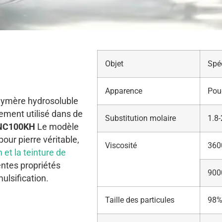
Objet
Spéc
Apparence
Poud
olymère hydrosoluble
ement utilisé dans de
Substitution molaire
1.8-
NC100KH
Le modèle
pour pierre véritable,
Viscosité
360
 et la teinture de
entes propriétés
900
ulsification.
Taille des particules
98%