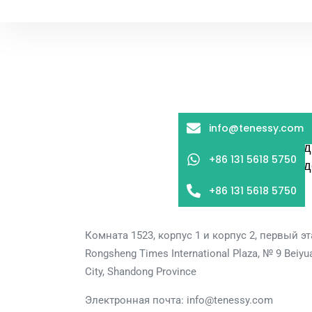
Tenessy понимает важ
info@tenessy.com
течение 2 рабочих 
+86 131 5618 5750
д
+86 131 5618 5750
Комната 1523, корпус 1 и корпус 2, первый э
Rongsheng Times International Plaza, № 9 Beiyuan
City, Shandong Province
Электронная почта: info@tenessy.com