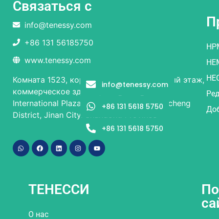
Связаться с
П
info@tenessy.com
+86 131 56185750
HP
www.tenessy.com
HE
HE
Комната 1523, корпус 1 и корпус 2, первый этаж,
info@tenessy.com
коммерческое здание, Rongsheng Times
Ре
International Plaza, № 9 Beiyuan Street, Licheng
+86 131 5618 5750
Доб
District, Jinan City, Shandong Province
+86 131 5618 5750
ТЕНЕССИ
По
са
О нас