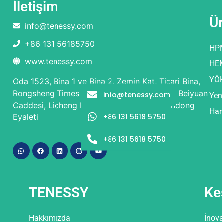
İletişim
Ü
info@tenessy.com
+86 131 56185750
HP
www.tenessy.com
HE
YÖ
Oda 1523, Bina 1 ve Bina 2, Zemin Kat, Ticari Bina,
Rongsheng Times International Plaza, No. 9 Beiyuan
info@tenessy.com
Yen
Caddesi, Licheng Bölgesi, Jinan Şehri, Shandong
Har
+86 131 5618 5750
Eyaleti
+86 131 5618 5750
TENESSY
Ke
Hakkımızda
İnov