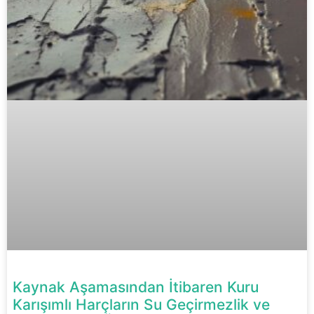
Kaynak Aşamasından İtibaren Kuru
Karışımlı Harçların Su Geçirmezlik ve