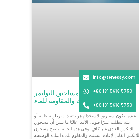
info@tenessy.com
+86 131 5618 5750
دليل عملي لاختيار مساحيق البوليمر
القابلة لإعادة التشتت والمقاومة للماء
+86 131 5618 5750
عندما يكون سيناريو الاستخدام هو بيئة ذات رطوبة عالية أو
بيئة تتطلب غمرًا طويل الأمد، غالبًا ما يتبين أن مسحوق
اللاتكس العادي غير كافٍ. وفي هذه الحالة، يصبح مسحوق
للاتكس القابل لإعادة التشتت والمقاوم للماء المادة الوظيفية