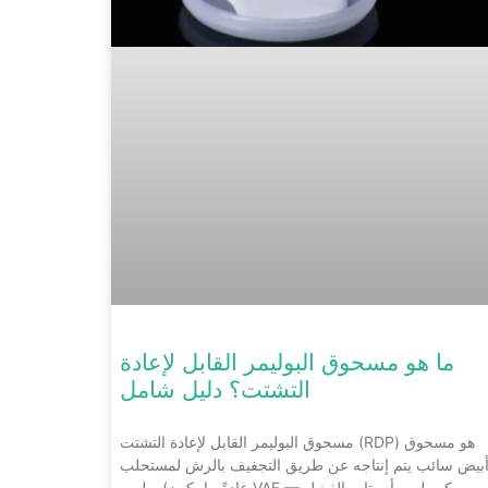
ما هو مسحوق البوليمر القابل لإعادة
التشتت؟ دليل شامل
مسحوق البوليمر القابل لإعادة التشتت (RDP) هو مسحوق
بيض سائب يتم إنتاجه عن طريق التجفيف بالرش لمستحلب
بوليمر (عادةً ما يكون VAE — كوبوليمر أسيتات الفينيل