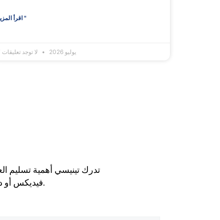
اقرأ المزيد "
7 يوليو 2026
لا توجد تعليقات
تدرك تينيسي أهمية تسليم ال
فيديكس أو دي إتش إل. لذلك، تختلف أوقات التسليم بناءً على طريقة الشحن التي اخترتها.