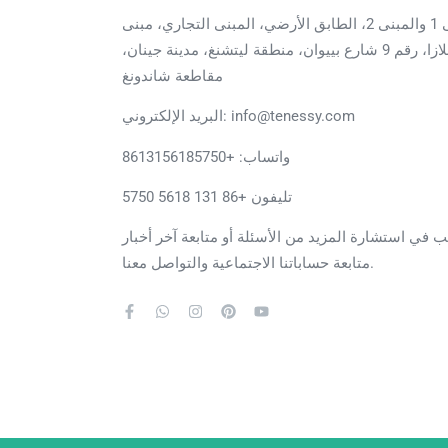
الغرفة 1523، الغرفة 1523، المبنى 1 والمبنى 2، الطابق الأرضي، المبنى التجاري، مبنى
رونغشنغ تايمز إنترناشيونال بلازا، رقم 9 شارع بييوان، منطقة ليتشنغ، مدينة جينان،
مقاطعة شاندونغ
البريد الإلكتروني: info@tenessy.com
واتساب:
+8613156185750
تليفون +86 131 5618 5750
ي استشارة المزيد من الأسئلة أو متابعة آخر أخبار TENESSY، يمكنك
متابعة حساباتنا الاجتماعية والتواصل معنا.