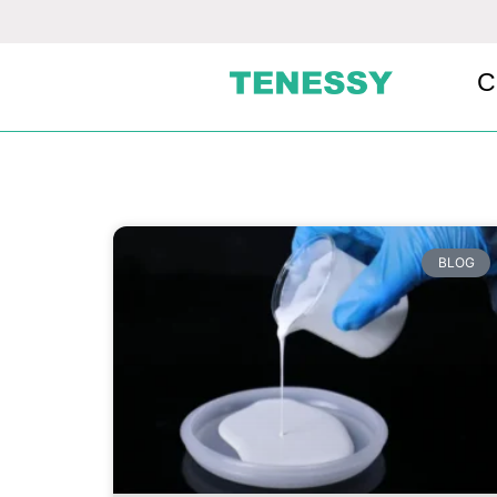
C
BLOG