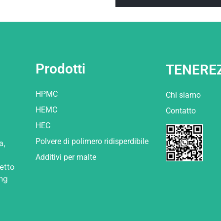
Prodotti
TENERE
HPMC
Chi siamo
HEMC
Contatto
HEC
Polvere di polimero ridisperdibile
a,
Additivi per malte
retto
ong