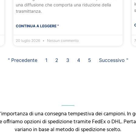
i
una diffusione che comporta una riduzione della
trasmittanza.
CONTINUA A LEGGERE "
20 luglio 2026
Nessun commento
7
" Precedente
1
2
3
4
5
Successivo "
l'importanza di una consegna tempestiva dei campioni. In 
i e offriamo opzioni di spedizione tramite FedEx o DHL. Pert
variano in base al metodo di spedizione scelto.