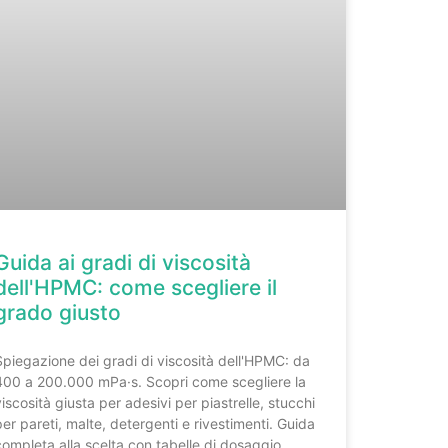
Guida ai gradi di viscosità
dell'HPMC: come scegliere il
grado giusto
Spiegazione dei gradi di viscosità dell'HPMC: da
400 a 200.000 mPa·s. Scopri come scegliere la
viscosità giusta per adesivi per piastrelle, stucchi
per pareti, malte, detergenti e rivestimenti. Guida
completa alla scelta con tabelle di dosaggio.