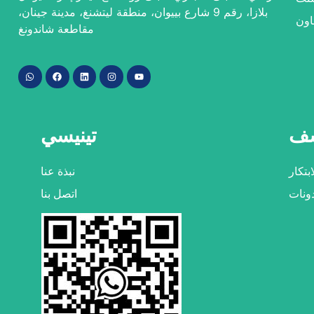
بلازا، رقم 9 شارع بييوان، منطقة ليتشنغ، مدينة جينان،
اون
مقاطعة شاندونغ
شف
تينيسي
ابتكار
نبذة عنا
ونات
اتصل بنا