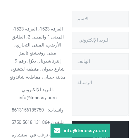
الغرفة 1523، الغرفة 1523،
المبنى 1 والمبنى 2، الطابق
الأرضي، المبنى التجاري،
مبنى رونغشنغ تايمز
إنترناشيونال بلازا، رقم 9
شارع بييوان، منطقة ليتشنغ،
مدينة جينان، مقاطعة شاندونغ
البريد الإلكتروني:
info@tenessy.com
واتساب:
+8613156185750
تليفون +86 131 5618 5750
info@tenessy.com
إرسال
إذا كنت ترغب في استشارة
الرسالة