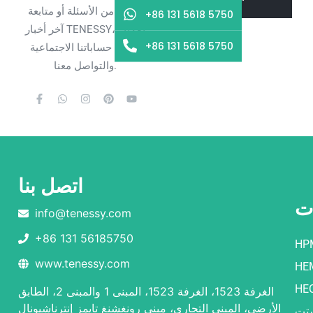
المزيد من الأسئلة أو متابعة
+86 131 5618 5750
آخر أخبار TENESSY، يمكنك
+86 131 5618 5750
متابعة حساباتنا الاجتماعية
والتواصل معنا.
اتصل بنا
ات
info@tenessy.com
+86 131 56185750
HP
www.tenessy.com
HE
HE
الغرفة 1523، الغرفة 1523، المبنى 1 والمبنى 2، الطابق
الأرضي، المبنى التجاري، مبنى رونغشنغ تايمز إنترناشيونال
شتت