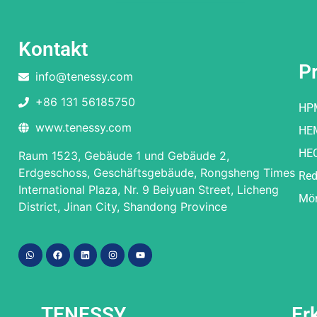
Kontakt
P
info@tenessy.com
+86 131 56185750
HP
www.tenessy.com
HE
HE
Raum 1523, Gebäude 1 und Gebäude 2,
Erdgeschoss, Geschäftsgebäude, Rongsheng Times
Red
International Plaza, Nr. 9 Beiyuan Street, Licheng
Mör
District, Jinan City, Shandong Province
TENESSY
Er