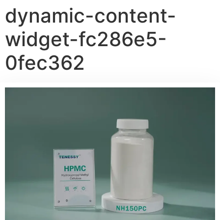
dynamic-content-
widget-fc286e5-
0fec362