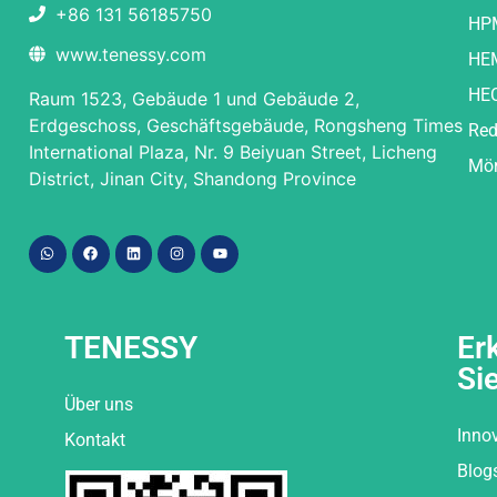
+86 131 56185750
HP
www.tenessy.com
HE
HE
Raum 1523, Gebäude 1 und Gebäude 2,
Erdgeschoss, Geschäftsgebäude, Rongsheng Times
Red
International Plaza, Nr. 9 Beiyuan Street, Licheng
Mör
District, Jinan City, Shandong Province
TENESSY
Er
Si
Über uns
Inno
Kontakt
Blog