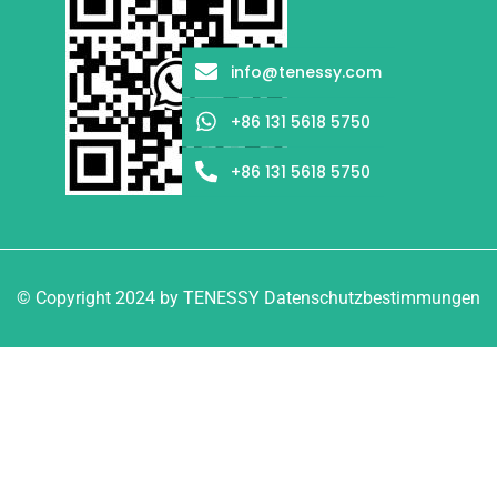
info@tenessy.com
+86 131 5618 5750
+86 131 5618 5750
© Copyright 2024 by TENESSY Datenschutzbestimmungen