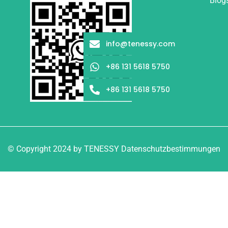
Blog
info@tenessy.com
+86 131 5618 5750
+86 131 5618 5750
© Copyright 2024 by TENESSY Datenschutzbestimmungen