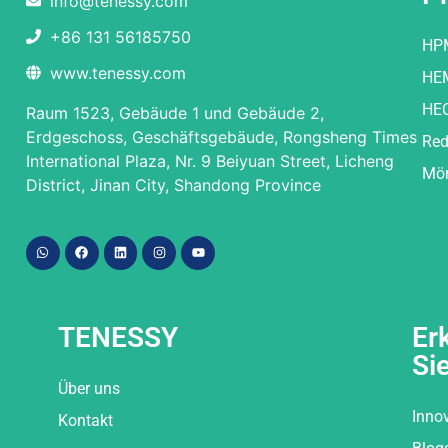
info@tenessy.com
+86 131 56185750
HP
www.tenessy.com
HE
HE
Raum 1523, Gebäude 1 und Gebäude 2,
Erdgeschoss, Geschäftsgebäude, Rongsheng Times
Red
International Plaza, Nr. 9 Beiyuan Street, Licheng
Mör
District, Jinan City, Shandong Province
TENESSY
Er
Si
Über uns
Inno
Kontakt