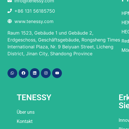
info@tenessy.com
+86 131 56185750
HP
www.tenessy.com
HE
HE
Raum 1523, Gebäude 1 und Gebäude 2,
Erdgeschoss, Geschäftsgebäude, Rongsheng Times
Red
International Plaza, Nr. 9 Beiyuan Street, Licheng
Mör
District, Jinan City, Shandong Province
TENESSY
Er
Si
Über uns
Inno
Kontakt