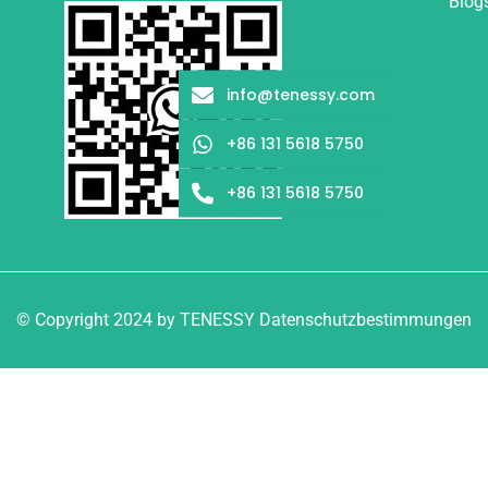
Blog
info@tenessy.com
+86 131 5618 5750
+86 131 5618 5750
© Copyright 2024 by TENESSY Datenschutzbestimmungen