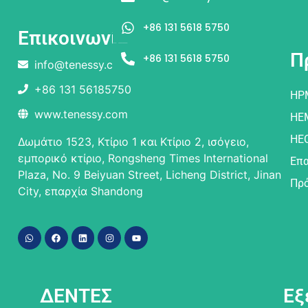
+86 131 5618 5750
Επικοινωνία
Π
+86 131 5618 5750
info@tenessy.com
+86 131 56185750
HP
www.tenessy.com
HE
HE
Δωμάτιο 1523, Κτίριο 1 και Κτίριο 2, ισόγειο,
εμπορικό κτίριο, Rongsheng Times International
Επ
Plaza, No. 9 Beiyuan Street, Licheng District, Jinan
Πρό
City, επαρχία Shandong
ΔΕΝΤΕΣ
Εξ