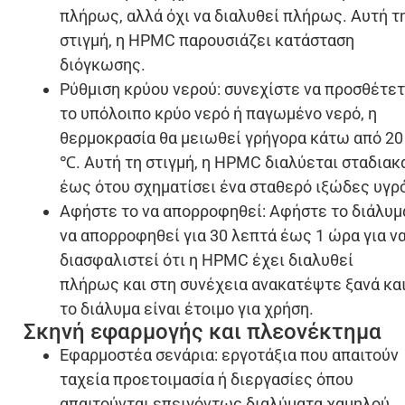
πλήρως, αλλά όχι να διαλυθεί πλήρως. Αυτή τ
στιγμή, η HPMC παρουσιάζει κατάσταση
διόγκωσης.
Ρύθμιση κρύου νερού: συνεχίστε να προσθέτε
το υπόλοιπο κρύο νερό ή παγωμένο νερό, η
θερμοκρασία θα μειωθεί γρήγορα κάτω από 20
℃. Αυτή τη στιγμή, η HPMC διαλύεται σταδιακ
έως ότου σχηματίσει ένα σταθερό ιξώδες υγρ
Αφήστε το να απορροφηθεί: Αφήστε το διάλυμ
να απορροφηθεί για 30 λεπτά έως 1 ώρα για ν
διασφαλιστεί ότι η HPMC έχει διαλυθεί
πλήρως και στη συνέχεια ανακατέψτε ξανά κα
το διάλυμα είναι έτοιμο για χρήση.
Σκηνή εφαρμογής και πλεονέκτημα
Εφαρμοστέα σενάρια: εργοτάξια που απαιτούν
ταχεία προετοιμασία ή διεργασίες όπου
απαιτούνται επειγόντως διαλύματα χαμηλού