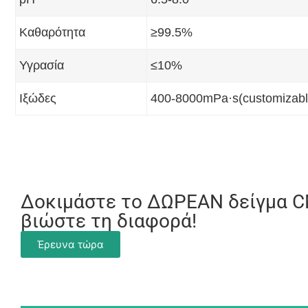
Καθαρότητα
≥99.5%
Υγρασία
≤10%
Ιξώδες
400-8000mPa·s(customizabl
Δοκιμάστε το ΔΩΡΕΑΝ δείγμα C
βιώστε τη διαφορά!
Έρευνα τώρα