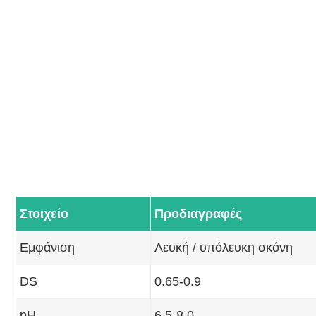
Στοιχείο
Προδιαγραφές
Εμφάνιση
Λευκή / υπόλευκη σκόνη
DS
0.65-0.9
pH
6.5-8.0