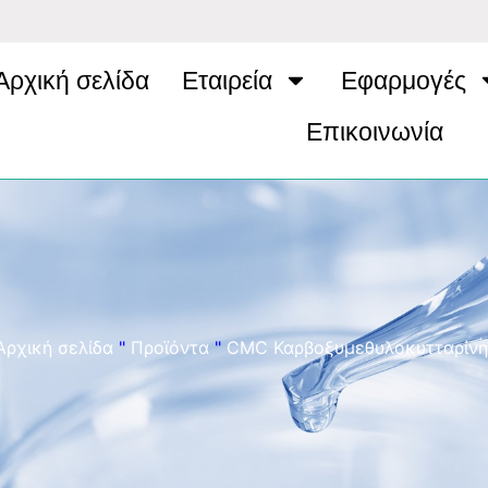
Αρχική σελίδα
Εταιρεία
Εφαρμογές
Επικοινωνία
Αρχική σελίδα
"
Προϊόντα
"
CMC Καρβοξυμεθυλοκυτταρίνη