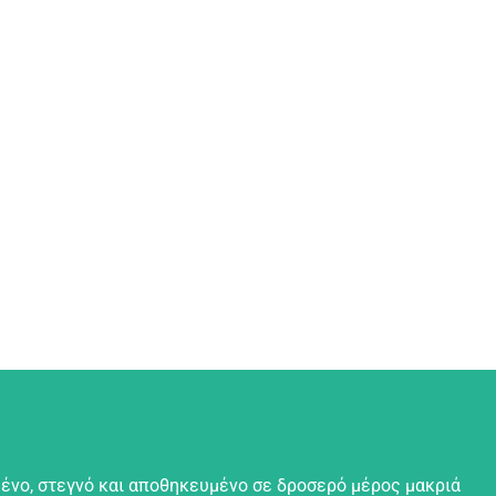
ένο, στεγνό και αποθηκευμένο σε δροσερό μέρος μακριά