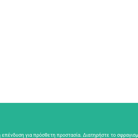
 επένδυση για πρόσθετη προστασία. Διατηρήστε το σφραγισμ