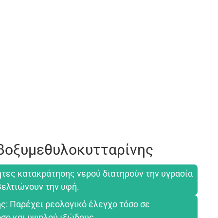
βοξυμεθυλοκυτταρίνης
τητες κατακράτησης νερού διατηρούν την υγρασία
βελτιώνουν την υφή.
ς: Παρέχει ρεολογικό έλεγχο τόσο σε
σο και υψηλού ιξώδους.