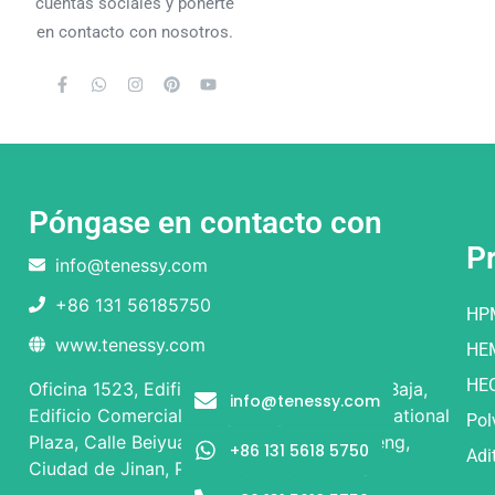
cuentas sociales y ponerte
en contacto con nosotros.
Póngase en contacto con
P
info@tenessy.com
+86 131 56185750
HP
www.tenessy.com
HE
HE
Oficina 1523, Edificio 1 y Edificio 2, Planta Baja,
info@tenessy.com
Edificio Comercial, Rongsheng Times International
Pol
Plaza, Calle Beiyuan nº 9, Distrito de Licheng,
+86 131 5618 5750
Adi
Ciudad de Jinan, Provincia de Shandong.