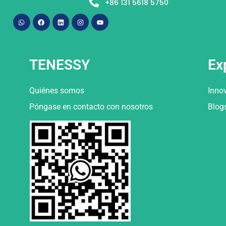
+86 131 5618 5750
TENESSY
Ex
Quiénes somos
Inno
Póngase en contacto con nosotros
Blog