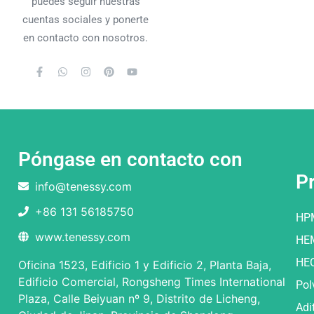
puedes seguir nuestras
cuentas sociales y ponerte
en contacto con nosotros.
Póngase en contacto con
P
info@tenessy.com
+86 131 56185750
HP
www.tenessy.com
HE
HE
Oficina 1523, Edificio 1 y Edificio 2, Planta Baja,
Edificio Comercial, Rongsheng Times International
Pol
Plaza, Calle Beiyuan nº 9, Distrito de Licheng,
Adi