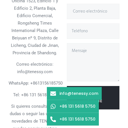
Oficina 1523, Edificio 1 y
Edificio 2, Planta Baja,
Edificio Comercial,
Rongsheng Times
International Plaza, Calle
Beiyuan nº 9, Distrito de
Licheng, Ciudad de Jinan,
Provincia de Shandong.
Correo electrónico:
info@tenessy.com
WhatsApp:
+8613156185750
info@tenessy.com
ENVIAR
Tel: +86 131 5618 5750
MENSAJE
+86 131 5618 5750
Si quieres consultar más
dudas o seguir las últimas
+86 131 5618 5750
novedades de TENESSY,