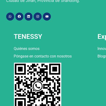
Ciudad de Jinan, Provincia de Shandong.
TENESSY
Ex
Quiénes somos
Inno
Póngase en contacto con nosotros
Blog