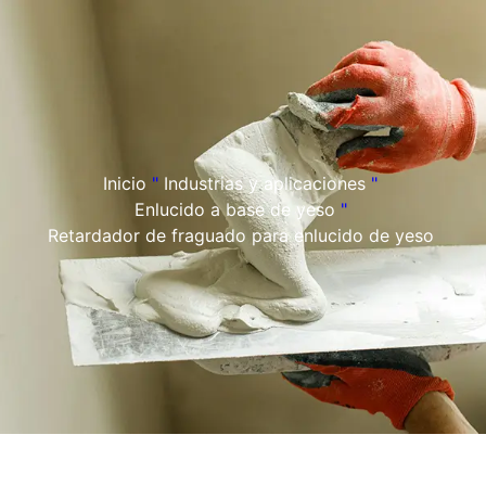
Inicio
"
Industrias y aplicaciones
"
Enlucido a base de yeso
"
Retardador de fraguado para enlucido de yeso