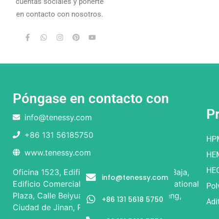
cuentas sociales y ponerte
en contacto con nosotros.
Póngase en contacto con
P
info@tenessy.com
+86 131 56185750
HP
www.tenessy.com
HE
HE
Oficina 1523, Edificio 1 y Edificio 2, Planta Baja,
info@tenessy.com
Edificio Comercial, Rongsheng Times International
Pol
Plaza, Calle Beiyuan nº 9, Distrito de Licheng,
+86 131 5618 5750
Adi
Ciudad de Jinan, Provincia de Shandong.