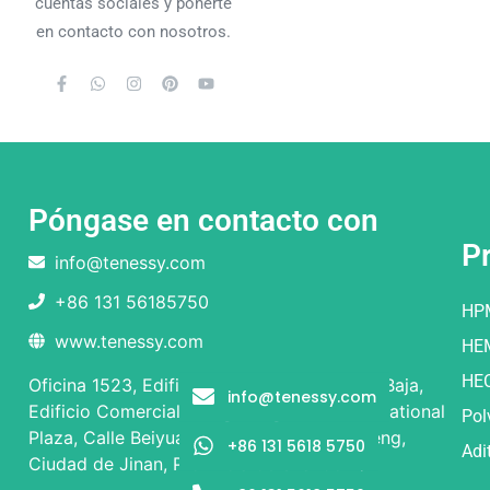
cuentas sociales y ponerte
en contacto con nosotros.
Póngase en contacto con
P
info@tenessy.com
+86 131 56185750
HP
www.tenessy.com
HE
HE
Oficina 1523, Edificio 1 y Edificio 2, Planta Baja,
info@tenessy.com
Edificio Comercial, Rongsheng Times International
Pol
Plaza, Calle Beiyuan nº 9, Distrito de Licheng,
+86 131 5618 5750
Adi
Ciudad de Jinan, Provincia de Shandong.