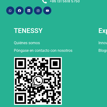
+86 131 5618 5750
TENESSY
Ex
Quiénes somos
Inno
Póngase en contacto con nosotros
Blog