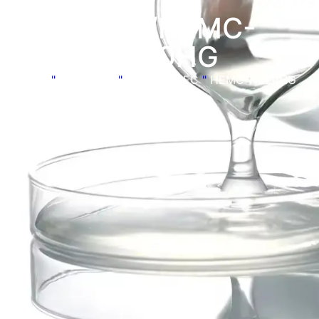
MHEC/HEMC-
NE20HG
Inicio
"
Productos
"
HEMC/MHEC
"
HEMC-NE20HG