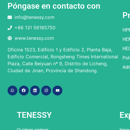
Póngase en contacto con
P
info@tenessy.com
+86 131 56185750
HP
www.tenessy.com
HE
HE
Oficina 1523, Edificio 1 y Edificio 2, Planta Baja,
Edificio Comercial, Rongsheng Times International
Pol
Plaza, Calle Beiyuan nº 9, Distrito de Licheng,
Adi
Ciudad de Jinan, Provincia de Shandong.
TENESSY
Ex
Quiénes somos
Inno