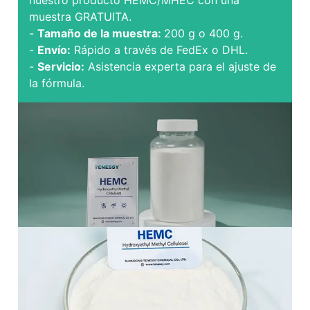
muestra GRATUITA.
-
Tamaño de la muestra:
200 g o 400 g.
-
Envío:
Rápido a través de FedEx o DHL.
-
Servicio:
Asistencia experta para el ajuste de
la fórmula.