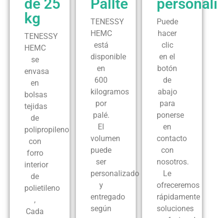
de 25
Pallte
personal
kg
TENESSY
Puede
HEMC
hacer
TENESSY
está
clic
HEMC
disponible
en el
se
en
botón
envasa
600
de
en
kilogramos
abajo
bolsas
por
para
tejidas
palé.
ponerse
de
El
en
polipropileno
volumen
contacto
con
puede
con
forro
ser
nosotros.
interior
personalizado
Le
de
y
ofreceremos
polietileno
entregado
rápidamente
,
según
soluciones
Cada