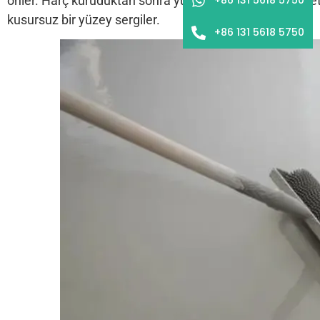
önler. Harç kuruduktan sonra yüksek yüzey mukavemeti,
kusursuz bir yüzey sergiler.
+86 131 5618 5750