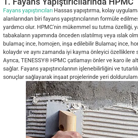
1. Fayans Yapıştırıcılarında HPMC
Fayans yapıştırıcıları
Hassas yapıştırma, kolay uygulama
alanlarından biri fayans yapıştırıcılarının formüle edilmes
yardımcı olur. HPMC'nin mükemmel su tutma özelliği, yapı
tabakaların yapımında önceden ıslatılmış veya ıslak ol
bulamaç ince, homojen, inşa edilebilir Bulamaç ince, hom
kolaydır ve aynı zamanda iyi kayma önleyici özelliklere s
Ayrıca, TENESSY® HPMC çatlamayı önler ve karo ile alt
sağlar. Fayans yapıştırıcılarının işlenebilirliğini ve tutar
sonuçlar sağlayarak inşaat projelerinde yeri doldurulamaz