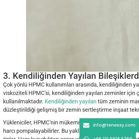
3. Kendiliğinden Yayılan Bileşikle
Çok yönlü HPMC kullanımları arasında, kendiliğinden yay
viskoziteli HPMC'si, kendiliğinden yayılan zeminler için
kullanılmaktadır.
Kendiliğinden yayılan
tüm zeminin manu
düzleştirildiği gelişmiş bir zemin sertleştirme inşaat tekn
Yükleniciler, HPMC'nin mükemmel su tutma özelliğinden 
info@tenessy.com
harcı pompalayabilirler. Bu yaklaşım inşaat verimliliğini
+86 131 5618 5750