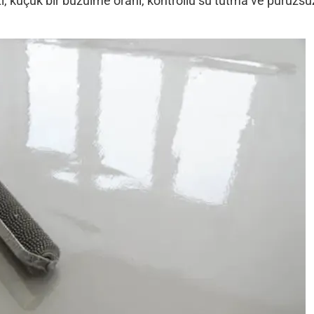
 küçük bir büzülme oranı, kontrollü su tutma ve pürüzsü