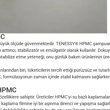
MC
büyük ölçüde güvenmektedir. TENESSY® HPMC şampuanl
arttırıcı, stabilizatör ve emülgatör olarak kullanılır. Doku
 stabilize etme yeteneği, onu günlük bakım ürünlerinin ür
rından biri, tüketicilerin tercih ettiği pürüzsüz ve tutarl
, formülasyonun zaman içinde stabil kalmasını sağlarke
 HPMC
liklere sahiptir. Üreticiler HPMC'yi su bazlı kaplamalar
ak kaplama filmine iyi bir aşınma direnci ve yapışma sağlarl