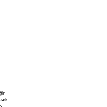
ğini
ksek
ey