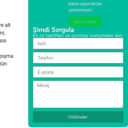
bana ulaşmaktan
çekinmeyin.
Bana Ulaşın
e alt
Şimdi Sorgula
ır,
En iyi teklifleri ve ücretsiz numuneleri alın.
ası
apışma
stün
Gönder