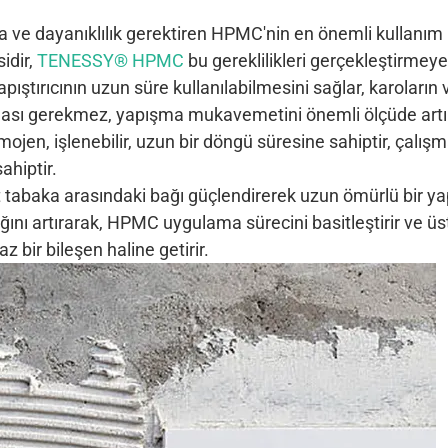
 ve dayanıklılık gerektiren HPMC'nin en önemli kullanım
idir,
TENESSY® HPMC
bu gereklilikleri gerçekleştirmeye
ştırıcının uzun süre kullanılabilmesini sağlar, karoların v
ması gerekmez, yapışma mukavemetini önemli ölçüde artır
ojen, işlenebilir, uzun bir döngü süresine sahiptir, çalışm
ahiptir.
 tabaka arasındaki bağı güçlendirerek uzun ömürlü bir y
lılığını artırarak, HPMC uygulama sürecini basitleştirir ve ü
 bir bileşen haline getirir.