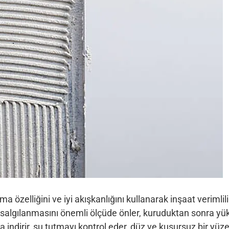
zelliğini ve iyi akışkanlığını kullanarak inşaat verimlili
u salgılanmasını önemli ölçüde önler, kuruduktan sonra yü
indirir, su tutmayı kontrol eder, düz ve kusursuz bir yüz