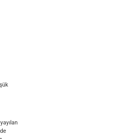
üşük
 yayılan
üde