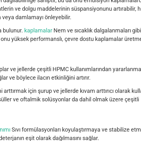
ağılabilirliğe sahiptir, bu da onu emülsiyon kaplamalard
entlerin ve dolgu maddelerinin süspansiyonunu artırabilir,
a veya damlamayı önleyebilir.
a bulunur.
kaplamalar
Nem ve sıcaklık dalgalanmaları gibi
kler onu yüksek performanslı, çevre dostu kaplamalar üretm
şuruplar ve jellerde çeşitli HPMC kullanımlarından yararlanma
ar ve böylece ilacın etkinliğini artırır.
 arttırmak için şurup ve jellerde kıvam arttırıcı olarak kulla
üller ve oftalmik solüsyonlar da dahil olmak üzere çeşitli
nımı
Sıvı formülasyonları koyulaştırmaya ve stabilize et
eterjanın eşit olarak dağılmasını sağlar.