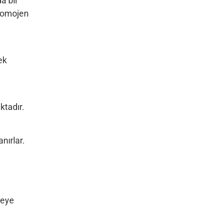
a bir
 homojen
ek
ktadır.
nırlar.
meye