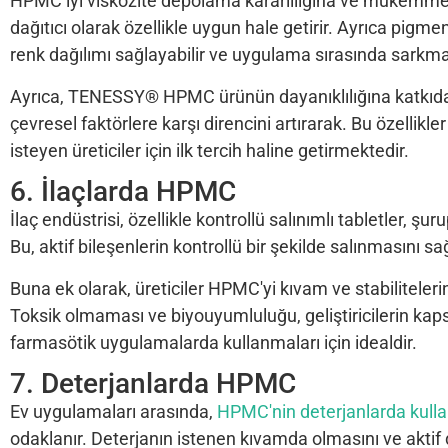
HPMC iyi viskozite depolama kararlılığına ve mükemmel d
dağıtıcı olarak özellikle uygun hale getirir. Ayrıca pigm
renk dağılımı sağlayabilir ve uygulama sırasında sarkm
Ayrıca, TENESSY® HPMC ürünün dayanıklılığına katkıd
çevresel faktörlere karşı direncini artırarak. Bu özelli
isteyen üreticiler için ilk tercih haline getirmektedir.
6. İlaçlarda HPMC
İlaç endüstrisi, özellikle kontrollü salınımlı tabletler, 
Bu, aktif bileşenlerin kontrollü bir şekilde salınmasını sağl
Buna ek olarak, üreticiler HPMC'yi kıvam ve stabilitelerini
Toksik olmaması ve biyouyumluluğu, geliştiricilerin kaps
farmasötik uygulamalarda kullanmaları için idealdir.
7. Deterjanlarda HPMC
Ev uygulamaları arasında,
HPMC'nin deterjanlarda kulla
odaklanır. Deterjanın istenen kıvamda olmasını ve aktif d