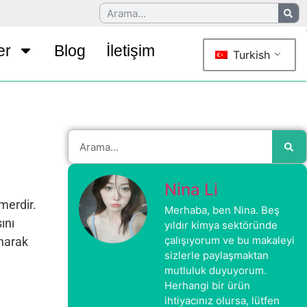
er
Blog
İletişim
Turkish
Nina Li
merdir.
Merhaba, ben Nina. Beş
ını
yıldır kimya sektöründe
çalışıyorum ve bu makaleyi
anarak
sizlerle paylaşmaktan
mutluluk duyuyorum.
Herhangi bir ürün
ihtiyacınız olursa, lütfen