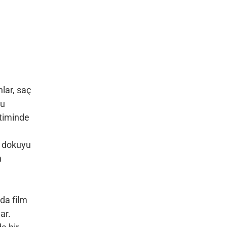
ar, saç
yu
etiminde
ı dokuyu
n
da film
ar.