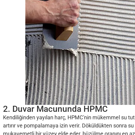
2. Duvar Macununda HPMC
Kendiliğinden yayılan harç, HPMC'nin mükemmel su tutma ö
artırır ve pompalamaya izin verir. Döküldükten sonra s
mukavemetli bir yüzey elde eder, büzülme oranını en aza 