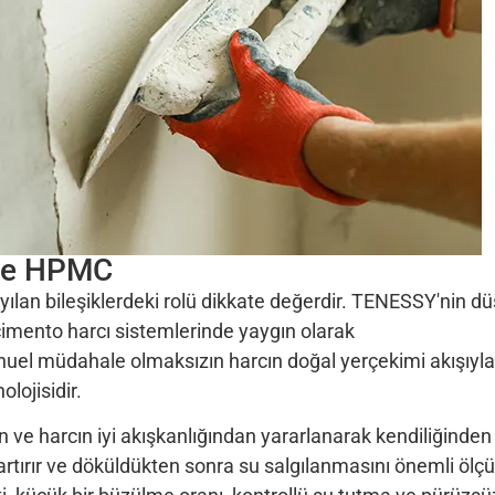
rde HPMC
ılan bileşiklerdeki rolü dikkate değerdir. TENESSY'nin d
 çimento harcı sistemlerinde yaygın olarak
el müdahale olmaksızın harcın doğal yerçekimi akışıyla
olojisidir.
ve harcın iyi akışkanlığından yararlanarak kendiliğinden
 artırır ve döküldükten sonra su salgılanmasını önemli ölç