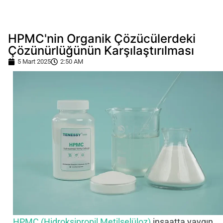
HPMC'nin Organik Çözücülerdeki
Çözünürlüğünün Karşılaştırılması
5 Mart 2025
2:50 AM
HPMC (Hidroksipropil Metilselüloz)
inşaatta yaygın