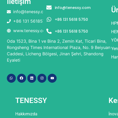
İletişim
info@tenessy.com
Ü
info@tenessy.com
+86 131 5618 5750
+86 131 56185750
HP
www.tenessy.com
+86 131 5618 5750
HE
YÖ
Oda 1523, Bina 1 ve Bina 2, Zemin Kat, Ticari Bina,
Rongsheng Times International Plaza, No. 9 Beiyuan
Yen
Caddesi, Licheng Bölgesi, Jinan Şehri, Shandong
Har
Eyaleti
TENESSY
Ke
Hakkımızda
İnov