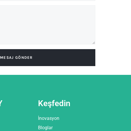
MESAJ GÖNDER
Y
Keşfedin
İnovasyon
Bloglar