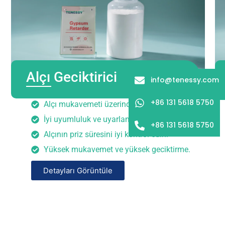
Alçı Geciktirici
info@tenessy.com
+86 131 5618 5750
Alçı mukavemeti üzerinde minimum etki.
İyi uyumluluk ve uyarlanabilirlik.
+86 131 5618 5750
Alçının priz süresini iyi kontrol edin.
Yüksek mukavemet ve yüksek geciktirme.
Detayları Görüntüle