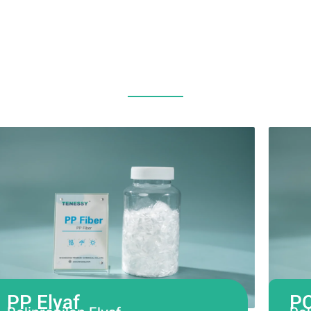
PP Elyaf
P