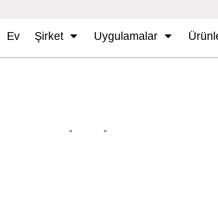
Ev
Şirket
Uygulamalar
Ürünl
Ev
"
Ürünler
"
Harç Katkıları