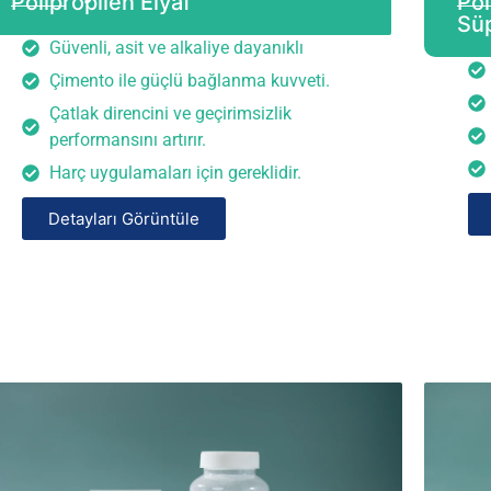
Polipropilen Elyaf
Pol
Süp
Güvenli, asit ve alkaliye dayanıklı
Çimento ile güçlü bağlanma kuvveti.
Çatlak direncini ve geçirimsizlik
performansını artırır.
Harç uygulamaları için gereklidir.
Detayları Görüntüle