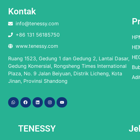
Kontak
P
info@tenessy.com
+86 131 56185750
HP
www.tenessy.com
HE
HE
Ruang 1523, Gedung 1 dan Gedung 2, Lantai Dasar,
Gedung Komersial, Rongsheng Times International
Bub
Plaza, No. 9 Jalan Beiyuan, Distrik Licheng, Kota
Adi
Jinan, Provinsi Shandong
TENESSY
Je