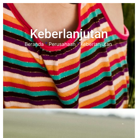
Keberlanjutan
Beranda
"
Perusahaan
"
Keberlanjutan