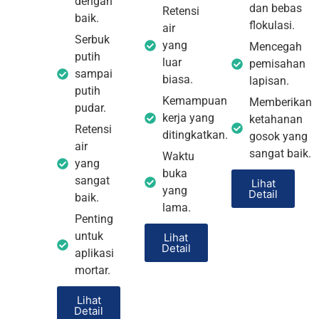
dengan
dan bebas
Retensi
baik.
flokulasi.
air
Serbuk
yang
Mencegah
putih
luar
pemisahan
sampai
biasa.
lapisan.
putih
Kemampuan
Memberikan
pudar.
kerja yang
ketahanan
Retensi
ditingkatkan.
gosok yang
air
sangat baik.
Waktu
yang
buka
sangat
Lihat
yang
Detail
baik.
lama.
Penting
untuk
Lihat
Detail
aplikasi
mortar.
Lihat
Detail