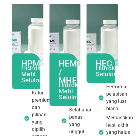
HPMC
HEMC
HEC
Hidroksipropil
Hidroksietil
/
Metil
Selulosa
MHEC
Selulosa
Hidroksietil
Performa
Metil
Katun
pelapisan
Selulosa
premium
yang luar
dan
biasa.
Ketahanan
pilihan
panas
Memastikan
yang
yang
hasil akhir
dipilih
unggul.
yang halus