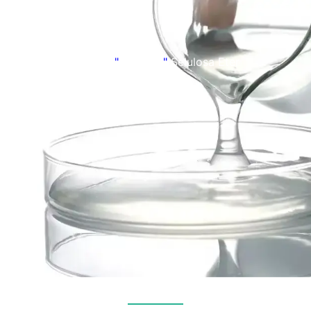
Beranda
"
Produk
"
Selulosa Eter