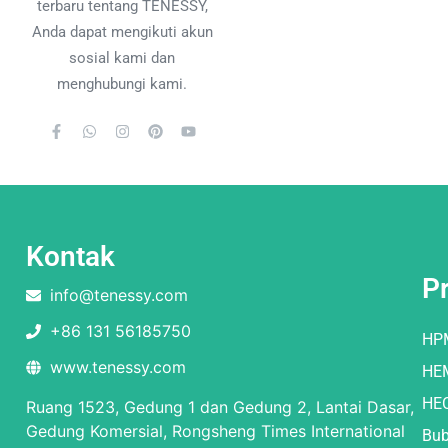
terbaru tentang TENESSY,
Anda dapat mengikuti akun
sosial kami dan
menghubungi kami.
Kontak
P
info@tenessy.com
+86 131 56185750
HP
www.tenessy.com
HE
HE
Ruang 1523, Gedung 1 dan Gedung 2, Lantai Dasar,
Gedung Komersial, Rongsheng Times International
Bub