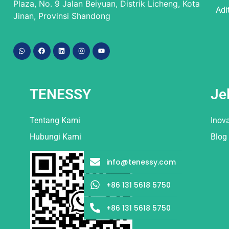
Plaza, No. 9 Jalan Beiyuan, Distrik Licheng, Kota
Adi
Jinan, Provinsi Shandong
TENESSY
Je
Tentang Kami
Inov
Hubungi Kami
Blog
info@tenessy.com
+86 131 5618 5750
+86 131 5618 5750