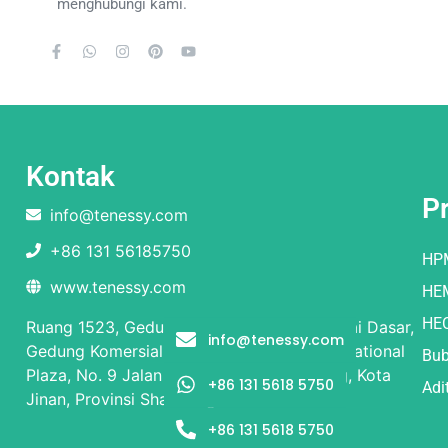
menghubungi kami.
Kontak
P
info@tenessy.com
+86 131 56185750
HP
www.tenessy.com
HE
HE
Ruang 1523, Gedung 1 dan Gedung 2, Lantai Dasar,
info@tenessy.com
Gedung Komersial, Rongsheng Times International
Bub
Plaza, No. 9 Jalan Beiyuan, Distrik Licheng, Kota
+86 131 5618 5750
Adi
Jinan, Provinsi Shandong
+86 131 5618 5750