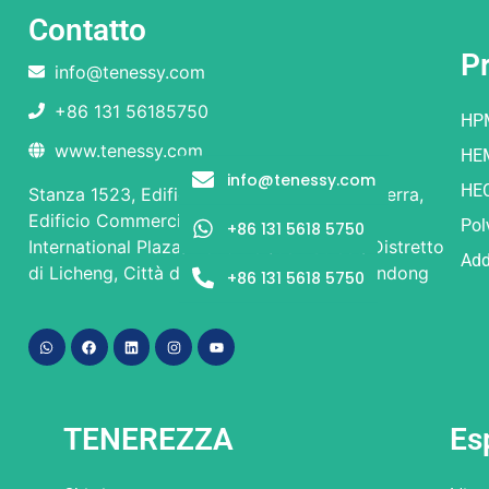
Contatto
Pr
info@tenessy.com
+86 131 56185750
HP
www.tenessy.com
HE
info@tenessy.com
HE
Stanza 1523, Edificio 1 e Edificio 2, Piano Terra,
Edificio Commerciale, Rongsheng Times
Pol
+86 131 5618 5750
International Plaza, No. 9 Beiyuan Street, Distretto
Add
di Licheng, Città di Jinan, Provincia di Shandong
+86 131 5618 5750
TENEREZZA
Es