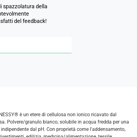
di spazzolatura della
 notevolmente
isfatti del feedback!
ENESSY® è un etere di cellulosa non ionico ricavato dal
osa. Polvere/granulo bianco, solubile in acqua fredda per una
, indipendente dal pH. Con proprietà come l'addensamento,
 rivestimenti, edilizia, medicina/alimentazione, tessile,