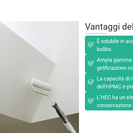
Vantaggi de
È solubile in ac
bollito.
Ampia gamma di 
gelificazione n
La capacità di r
dell'HPMC e pre
L'HEC ha un ele
conservazione e