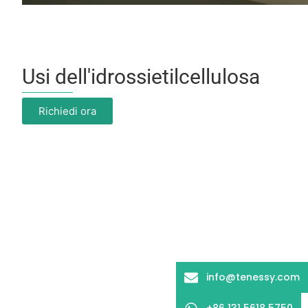
Usi dell'idrossietilcellulosa
Richiedi ora
info@tenessy.com
+86 131 5618 5750