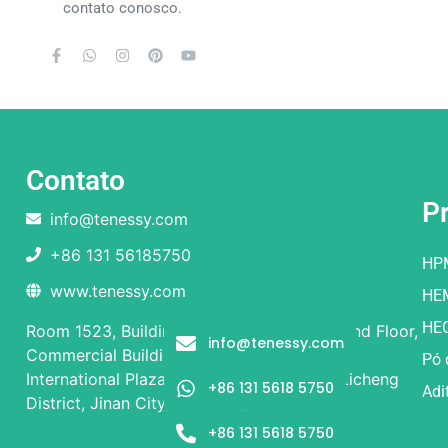
contato conosco.
Contato
P
info@tenessy.com
+86 131 56185750
HP
www.tenessy.com
HE
HE
Room 1523, Building 1 and Building 2, Ground Floor,
info@tenessy.com
Commercial Building, Rongsheng Times
Pó 
International Plaza, No. 9 Beiyuan Street, Licheng
+86 131 5618 5750
Adi
District, Jinan City, Shandong Province
+86 131 5618 5750