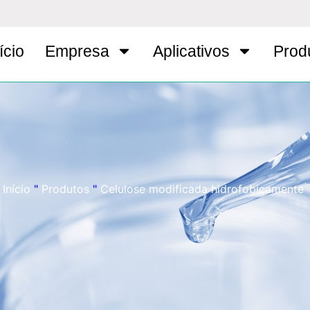
ício
Empresa
Aplicativos
Prod
Início
"
Produtos
"
Celulose modificada hidrofobicamente