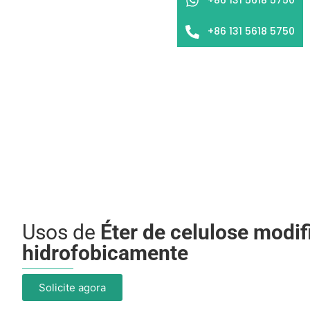
+86 131 5618 5750
Usos de
Éter de celulose modi
hidrofobicamente
Solicite agora