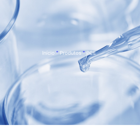
Início
"
Produtos
"
PCE