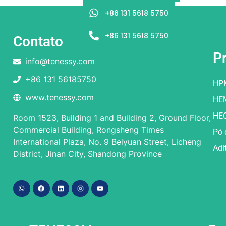
+86 131 5618 5750
+86 131 5618 5750
Contato
P
info@tenessy.com
+86 131 56185750
HP
www.tenessy.com
HE
HE
Room 1523, Building 1 and Building 2, Ground Floor,
Commercial Building, Rongsheng Times
Pó 
International Plaza, No. 9 Beiyuan Street, Licheng
Adi
District, Jinan City, Shandong Province