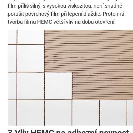
film příliš silný, s vysokou viskozitou, není snadné
porušit povrchový film při lepení dlaždic. Proto má
tvorba filmu HEMC větší vliv na dobu otevření.
3.Vliv HEMC na adhezní pevnost