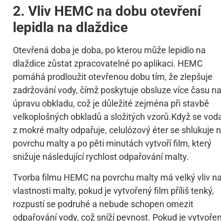
2. Vliv HEMC na dobu otevření
lepidla na dlaždice
Otevřená doba je doba, po kterou může lepidlo na
dlaždice zůstat zpracovatelné po aplikaci. HEMC
pomáhá prodloužit otevřenou dobu tím, že zlepšuje
zadržování vody, čímž poskytuje obsluze více času n
úpravu obkladu, což je důležité zejména při stavbě
velkoplošných obkladů a složitých vzorů.Když se vod
z mokré malty odpařuje, celulózový éter se shlukuje 
povrchu malty a po pěti minutách vytvoří film, který
snižuje následující rychlost odpařování malty.
Tvorba filmu HEMC na povrchu malty má velký vliv n
vlastnosti malty, pokud je vytvořený film příliš tenký,
rozpustí se podruhé a nebude schopen omezit
odpařování vody, což sníží pevnost. Pokud je vytvoře