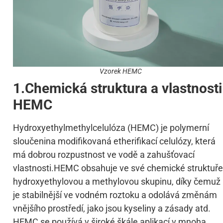
Vzorek HEMC
1.Chemická struktura a vlastnosti
HEMC
Hydroxyethylmethylcelulóza (HEMC) je polymerní
sloučenina modifikovaná etherifikací celulózy, která
má dobrou rozpustnost ve vodě a zahušťovací
vlastnosti.HEMC obsahuje ve své chemické struktuře
hydroxyethylovou a methylovou skupinu, díky čemuž
je stabilnější ve vodném roztoku a odolává změnám
vnějšího prostředí, jako jsou kyseliny a zásady atd.
HEMC se používá v široké škále aplikací v mnoha