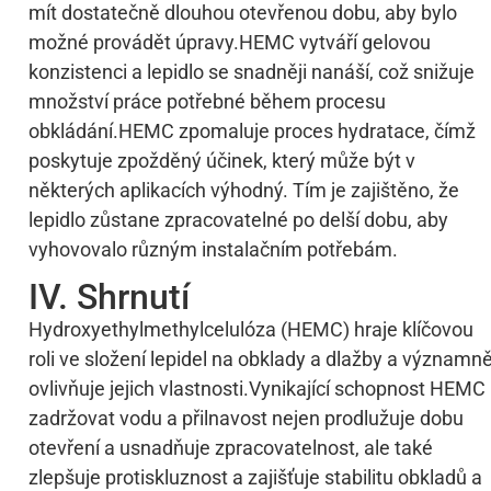
mít dostatečně dlouhou otevřenou dobu, aby bylo
možné provádět úpravy.HEMC vytváří gelovou
konzistenci a lepidlo se snadněji nanáší, což snižuje
množství práce potřebné během procesu
obkládání.HEMC zpomaluje proces hydratace, čímž
poskytuje zpožděný účinek, který může být v
některých aplikacích výhodný. Tím je zajištěno, že
lepidlo zůstane zpracovatelné po delší dobu, aby
vyhovovalo různým instalačním potřebám.
IV. Shrnutí
Hydroxyethylmethylcelulóza (HEMC) hraje klíčovou
roli ve složení lepidel na obklady a dlažby a významn
ovlivňuje jejich vlastnosti.Vynikající schopnost HEMC
zadržovat vodu a přilnavost nejen prodlužuje dobu
otevření a usnadňuje zpracovatelnost, ale také
zlepšuje protiskluznost a zajišťuje stabilitu obkladů a