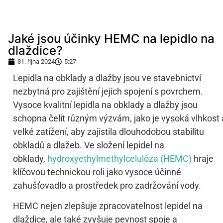
Jaké jsou účinky HEMC na lepidlo na
dlaždice?
31. října 2024
5:27
Lepidla na obklady a dlažby jsou ve stavebnictví
nezbytná pro zajištění jejich spojení s povrchem.
Vysoce kvalitní lepidla na obklady a dlažby jsou
schopna čelit různým výzvám, jako je vysoká vlhkost 
velké zatížení, aby zajistila dlouhodobou stabilitu
obkladů a dlažeb. Ve složení lepidel na
obklady,
hydroxyethylmethylcelulóza (HEMC)
hraje
klíčovou technickou roli jako vysoce účinné
zahušťovadlo a prostředek pro zadržování vody.
HEMC nejen zlepšuje zpracovatelnost lepidel na
dlaždice, ale také zvyšuje pevnost spoje a