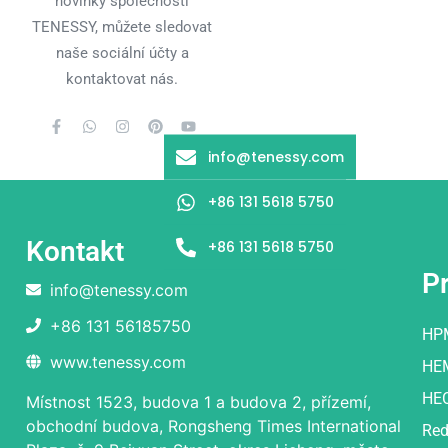
novinky společnosti
TENESSY, můžete sledovat
naše sociální účty a
kontaktovat nás.
info@tenessy.com
+86 131 5618 5750
Kontakt
+86 131 5618 5750
P
info@tenessy.com
+86 131 56185750
HP
www.tenessy.com
HE
HE
Místnost 1523, budova 1 a budova 2, přízemí,
obchodní budova, Rongsheng Times International
Red