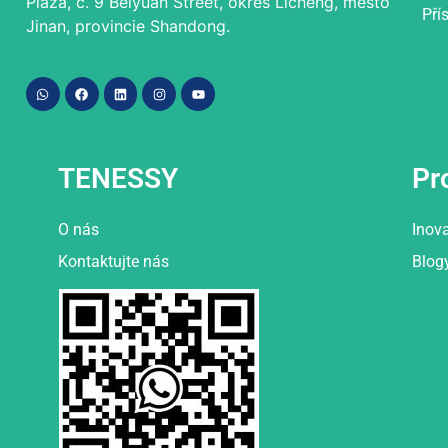
Plaza, č. 9 Beiyuan Street, okres Licheng, město
Pří
Jinan, provincie Shandong.
TENESSY
Pr
O nás
Inov
Kontaktujte nás
Blog