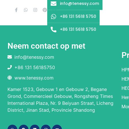
info@tenessy.com
+86 131 5618 5750
+86 131 5618 5750
Neem contact op met
P
info@tenessy.com
+86 131 56185750
HP
www.tenessy.com
HE
HE
Kamer 1523, Gebouw 1 en Gebouw 2, Begane
Grond, Commercieel Gebouw, Rongsheng Times
Her
International Plaza, Nr. 9 Beiyuan Straat, Licheng
Mor
District, Jinan Stad, Provincie Shandong