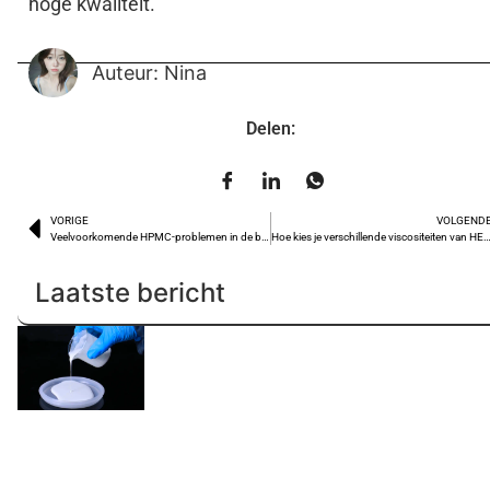
hoge kwaliteit.
Auteur: Nina
Delen:
VORIGE
VOLGEND
Veelvoorkomende HPMC-problemen in de bouw en hoe ze te verhelpen
Hoe kies je verschillende viscositeiten van HEMC 
Laatste bericht