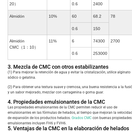
20）
0.6
2400
Almidón
10%
60
68.2
78
0.6
150
Almidón
11%
6
74300
2700
CMC（1：10）
0.6
253000
3. Mezcla de CMC con otros estabilizantes
(1) Para mejorar la retención de agua y evitar la cristalización, utilice alginato
sódico o gelatina.
(2) Para obtener una textura suave y cremosa, una buena resistencia a la fusi
y un sabor mejorado, mezclar con carragenina o goma guar.
4. Propiedades emulsionantes de la CMC
Las propiedades emulsionantes de la CMC permiten reducir el uso de
emulsionantes en las fórmulas de helados, al tiempo que mejoran la velocida
de expansión de los productos helados.
Grados CMC
con buenas propiedades
emulsionantes incluyen FH6 y FVH6.
5. Ventajas de la CMC en la elaboración de helados