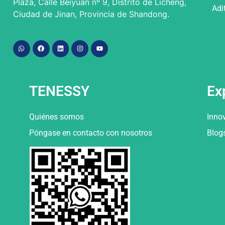
Plaza, Calle Beiyuan nº 9, Distrito de Licheng,
Adi
Ciudad de Jinan, Provincia de Shandong.
TENESSY
Ex
Quiénes somos
Inno
Póngase en contacto con nosotros
Blog