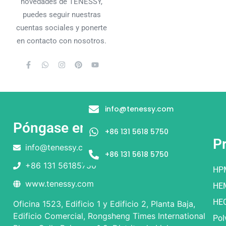
novedades de TENESSY,
puedes seguir nuestras
cuentas sociales y ponerte
en contacto con nosotros.
info@tenessy.com
Póngase en contacto con
+86 131 5618 5750
P
info@tenessy.com
+86 131 5618 5750
+86 131 56185750
HP
www.tenessy.com
HE
HE
Oficina 1523, Edificio 1 y Edificio 2, Planta Baja,
Edificio Comercial, Rongsheng Times International
Pol