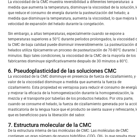
La viscosidad de la CMC muestra reversibilidad a diferentes temperaturas: a
medida que aumenta la temperatura, disminuye la viscosidad de la solución, l
que reduce el consumo de energía durante la pasteurización del helado; a
medida que disminuye la temperatura, aumenta la viscosidad, lo que mejora l
velocidad de expansión del helado durante la congelación.
Sin embargo, a altas temperaturas, especialmente cuando se expone a
temperaturas superiores a 50°C durante períodos prolongados, la viscosidad 
la CMC de baja calidad puede disminuir irreversiblemente. La pasteurización 
helados utiliza típicamente un proceso de pasteurización de 70-80°C durante 
minutos. Bajo tales condiciones, la viscosidad de la CMC de la mayoría de los
fabricantes disminuye significativamente después de 30 minutos a 80°C.
6. Pseudoplasticidad de las soluciones CMC
La viscosidad de la CMC disminuye en presencia de fuerza de cizallamiento, y 
valor de la viscosidad disminuye a medida que aumenta la fuerza de
cizallamiento. Esta propiedad es ventajosa para reducir el consumo de energí
y mejorar la eficacia de la homogeneización durante la homogeneización, la
mezcla y el transporte por tuberías de los productos helados. Por otra parte,
cuando se consume el helado, la fuerza de cizallamiento generada por la acci
masticatoria de la lengua hace que el producto se sienta suave y refrescante, l
que es beneficioso para la liberación del sabor.
7. Estructura molecular de la CMC
De la estructura interna de las moléculas de CMC: Las moléculas de CMC
contienen un gran número de grupos hidrófilos -COO-, OH-, lo que resulta muy