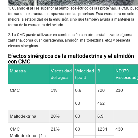
1. Cuando el pH es superior al punto isoeléctrico de las proteínas, la CMC pue
formar una estructura compuesta con las proteínas. Esta estructura no sólo
mejora la estabilidad de la emulsión, sino que también ayuda a mantener la
forma de la estructura del helado.
2. La CMC puede utilizarse en combinación con otros estabilizantes (goma
xantana, goma guar, carragenina, almidón, maltodextrina, etc.) y presenta
efectos sinérgicos.
Efectos sinérgicos de la maltodextrina y el almidón
con CMC
Muestra
Viscosidad
Velocidad
B
NDJ79
del agua
tipo B
Viscosidad
CMC
1%
0.6
720
210
60
452
Maltodextrina
20%
60
6.9
CMC
21%
60
1234
430
Maltodextrina（1：