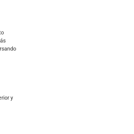
to
más
ersando
rior y