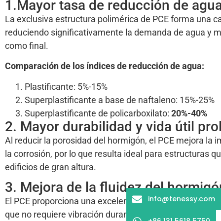
1.Mayor tasa de reducción de agua
La exclusiva estructura polimérica de PCE forma una ca
reduciendo significativamente la demanda de agua y mej
como final.
Comparación de los índices de reducción de agua:
Plastificante: 5%-15%
Superplastificante a base de naftaleno: 15%-25%
Superplastificante de policarboxilato:
20%-40%
2. Mayor durabilidad y vida útil pr
Al reducir la porosidad del hormigón, el PCE mejora la im
la corrosión, por lo que resulta ideal para estructuras 
edificios de gran altura.
3. Mejora de la fluidez del hormi
info@tenessy.com
El PCE proporciona una excelente fluidez y dispersión,
que no requiere vibración durante la colocación.
+86 131 5618 5750