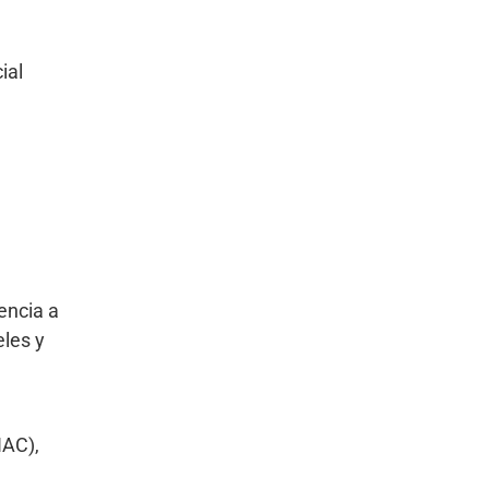
ial
tencia a
eles y
HAC),