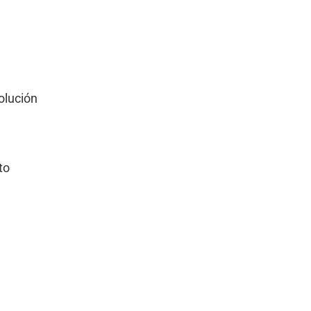
olución
to