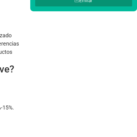
Enviar
nzado
erencias
ductos
ave?
%-15%.
a