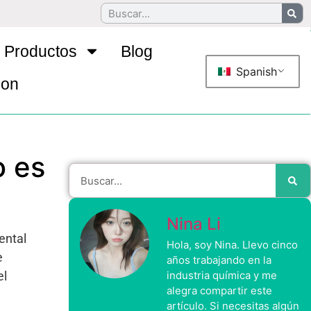
Productos
Blog
Spanish
con
o es
Nina Li
ental
Hola, soy Nina. Llevo cinco
e
años trabajando en la
el
industria química y me
alegra compartir este
artículo. Si necesitas algún