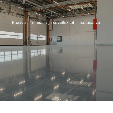
Etusivu
"
Toimialat ja sovellukset
"
Itsetasaava