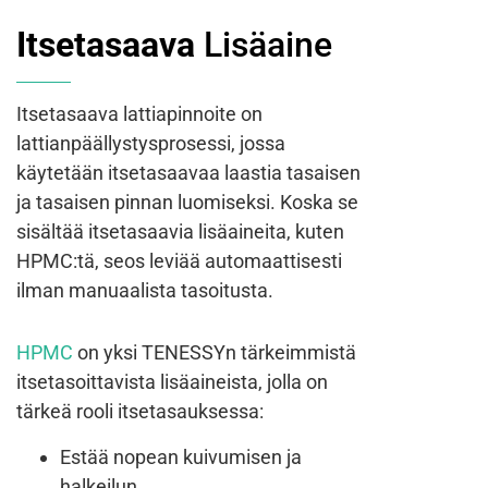
Itsetasaava
Lisäaine
Itsetasaava lattiapinnoite on
lattianpäällystysprosessi, jossa
käytetään itsetasaavaa laastia tasaisen
ja tasaisen pinnan luomiseksi. Koska se
sisältää itsetasaavia lisäaineita, kuten
HPMC:tä, seos leviää automaattisesti
ilman manuaalista tasoitusta.
HPMC
on yksi TENESSYn tärkeimmistä
itsetasoittavista lisäaineista, jolla on
tärkeä rooli itsetasauksessa:
Estää nopean kuivumisen ja
halkeilun.