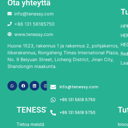
Ota yhteyttä
T
info@tenessy.com
+86 131 56185750
HP
www.tenessy.com
HE
HE
Huone 1523, rakennus 1 ja rakennus 2, pohjakerros,
liikerakennus, Rongsheng Times International Plaza,
Red
No. 9 Beiyuan Street, Licheng District, Jinan City,
Laa
Shandongin maakunta.
info@tenessy.com
+86 131 5618 5750
TENESSY
Tu
+86 131 5618 5750
Tietoa meistä
Inno