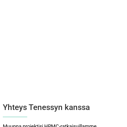
Yhteys Tenessyn kanssa
Muunna projektisi HPMC-ratkaisuillamme