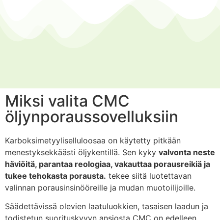
Miksi valita CMC
öljynporaussovelluksiin
Karboksimetyyliselluloosaa on käytetty pitkään
menestyksekkäästi öljykentillä. Sen kyky
valvonta
neste
häviöitä, parantaa reologiaa, vakauttaa porausreikiä ja
tukee tehokasta porausta.
tekee siitä luotettavan
valinnan porausinsinööreille ja mudan muotoilijoille.
Säädettävissä olevien laatuluokkien, tasaisen laadun ja
todistetun suorituskyvyn ansiosta CMC on edelleen