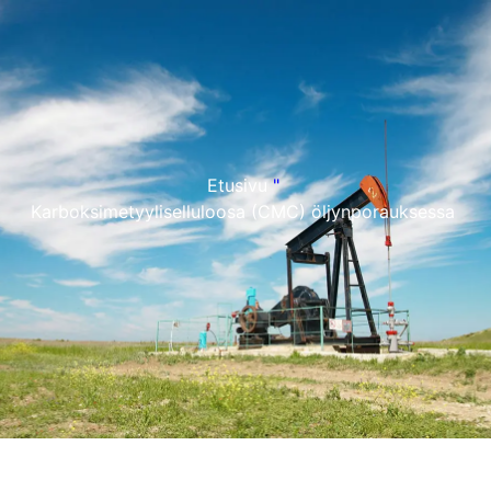
Etusivu
"
Karboksimetyyliselluloosa (CMC) öljynporauksessa