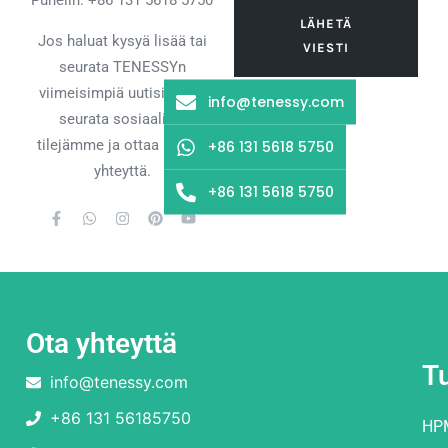
Puhelin: +86 131 5618 5750
LÄHETÄ
Jos haluat kysyä lisää tai
VIESTI
seurata TENESSYn
viimeisimpiä uutisia, voit
info@tenessy.com
seurata sosiaalisia
tilejämme ja ottaa meihin
+86 131 5618 5750
yhteyttä.
+86 131 5618 5750
Ota yhteyttä
T
info@tenessy.com
+86 131 56185750
HP