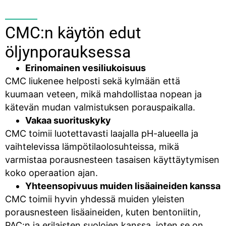
CMC:n käytön edut
öljynporauksessa
Erinomainen vesiliukoisuus
CMC liukenee helposti sekä kylmään että
kuumaan veteen, mikä mahdollistaa nopean ja
kätevän mudan valmistuksen porauspaikalla.
Vakaa suorituskyky
CMC toimii luotettavasti laajalla pH-alueella ja
vaihtelevissa lämpötilaolosuhteissa, mikä
varmistaa porausnesteen tasaisen käyttäytymisen
koko operaation ajan.
Yhteensopivuus muiden lisäaineiden kanssa
CMC toimii hyvin yhdessä muiden yleisten
porausnesteen lisäaineiden, kuten bentoniitin,
PAC:n ja erilaisten suolojen kanssa, joten se on