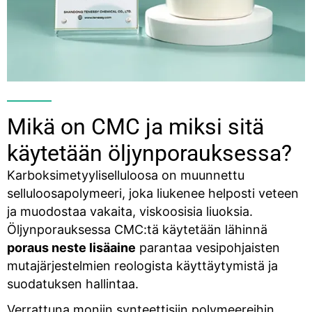
Mikä on CMC ja miksi sitä
käytetään öljynporauksessa?
Karboksimetyyliselluloosa on muunnettu
selluloosapolymeeri, joka liukenee helposti veteen
ja muodostaa vakaita, viskoosisia liuoksia.
Öljynporauksessa CMC:tä käytetään lähinnä
poraus
neste
lisäaine
parantaa vesipohjaisten
mutajärjestelmien reologista käyttäytymistä ja
suodatuksen hallintaa.
Verrattuna moniin synteettisiin polymeereihin