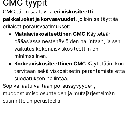
CMC-tyypit
CMC:tä on saatavilla eri
viskositeetti
palkkaluokat ja korvaavuudet
, jolloin se täyttää
erilaiset porausvaatimukset:
Matalaviskositeettinen CMC
Käytetään
pääasiassa nestehäviöiden hallintaan, ja sen
vaikutus kokonaisviskositeettiin on
minimaalinen.
Korkeaviskositeettinen CMC
Käytetään, kun
tarvitaan sekä viskositeetin parantamista että
suodatuksen hallintaa.
Sopiva laatu valitaan poraussyvyyden,
muodostumisolosuhteiden ja mutajärjestelmän
suunnittelun perusteella.