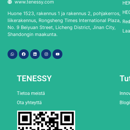
www.tenessy.com
HE
HE
Huone 1523, rakennus 1 ja rakennus 2, pohjakerros,
liikerakennus, Rongsheng Times International Plaza,
Red
No. 9 Beiyuan Street, Licheng District, Jinan City,
Laa
Shandongin maakunta.
TENESSY
Tu
Tietoa meistä
Inno
Ota yhteyttä
Blogi