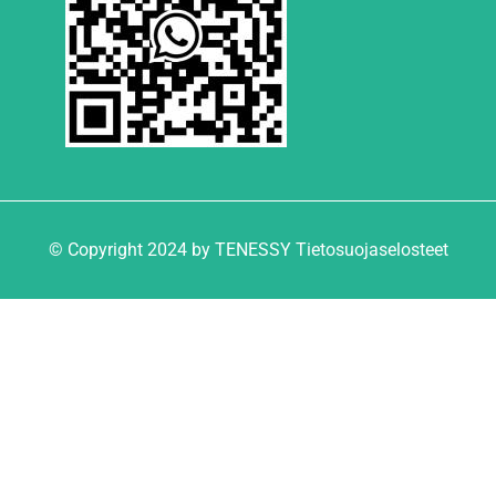
© Copyright 2024 by TENESSY Tietosuojaselosteet