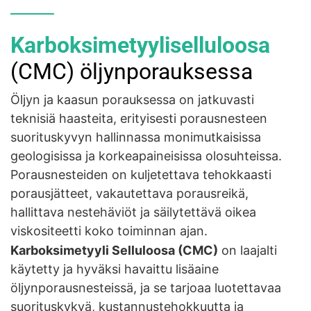
Karboksimetyyliselluloosa
(CMC) öljynporauksessa
Öljyn ja kaasun porauksessa on jatkuvasti
teknisiä haasteita, erityisesti porausnesteen
suorituskyvyn hallinnassa monimutkaisissa
geologisissa ja korkeapaineisissa olosuhteissa.
Porausnesteiden on kuljetettava tehokkaasti
porausjätteet, vakautettava porausreikä,
hallittava nestehäviöt ja säilytettävä oikea
viskositeetti koko toiminnan ajan.
Karboksimetyyli
Selluloosa
(CMC)
on laajalti
käytetty ja hyväksi havaittu lisäaine
öljynporausnesteissä, ja se tarjoaa luotettavaa
suorituskykyä, kustannustehokkuutta ja