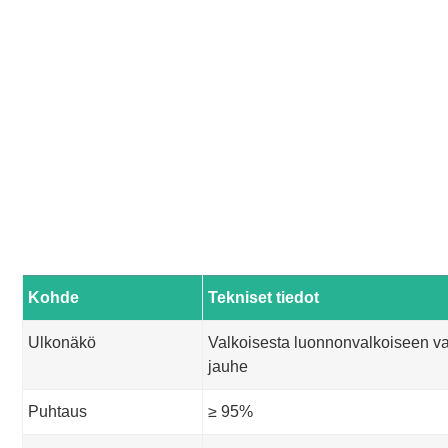
Kohde
Tekniset tiedot
Ulkonäkö
Valkoisesta luonnonvalkoiseen va
jauhe
Puhtaus
≥ 95%