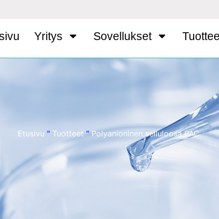
sivu
Yritys
Sovellukset
Tuottee
Etusivu
"
Tuotteet
"
Polyanioninen selluloosa PAC