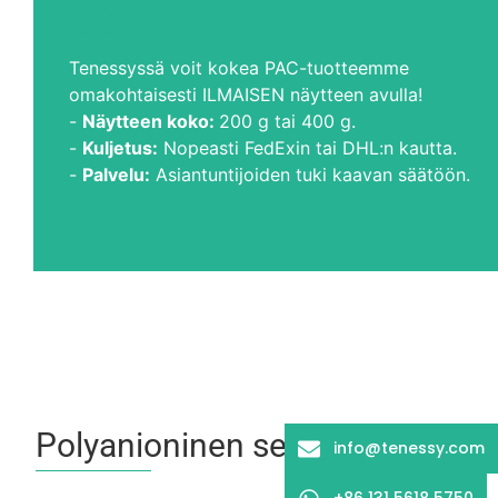
Tenessyssä voit kokea PAC-tuotteemme
omakohtaisesti ILMAISEN näytteen avulla!
-
Näytteen koko:
200 g tai 400 g.
-
Kuljetus:
Nopeasti FedExin tai DHL:n kautta.
-
Palvelu:
Asiantuntijoiden tuki kaavan säätöön.
Polyanioninen selluloosa Käytt
info@tenessy.com
+86 131 5618 5750