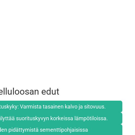
elluloosan edut
skyky: Varmista tasainen kalvo ja sitovuus.
ilyttää suorituskyvyn korkeissa lämpötiloissa.
en pidättymistä sementtipohjaisissa