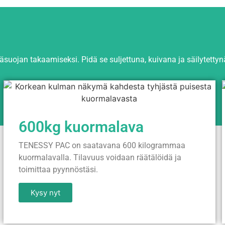
uojan takaamiseksi. Pidä se suljettuna, kuivana ja säilytettynä
600kg kuormalava
TENESSY PAC on saatavana 600 kilogrammaa
kuormalavalla. Tilavuus voidaan räätälöidä ja
toimittaa pyynnöstäsi.
Kysy nyt