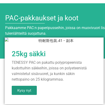
PAC-pakkaukset ja koot
Pakkaamme PAC:n paperipusseihin, joissa on muovivuori lisäs
tulenlähteiltä suojattuna.
25kg säkki
TENESSY PAC on pakattu polypropeenista
kudottuihin säkkeihin, joissa on polyeteenistä
valmistetut sisävuoret, ja kunkin säkin
nettopaino on 25 kilogrammaa.
Kysy nyt