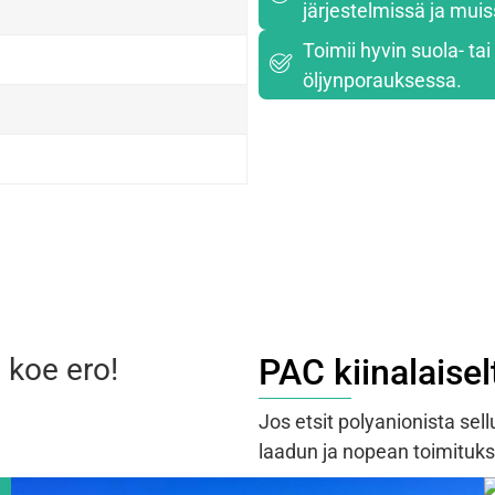
järjestelmissä ja mui
Toimii hyvin suola- ta
öljynporauksessa.
 koe ero!
PAC kiinalaisel
Jos etsit polyanionista sel
laadun ja nopean toimituk