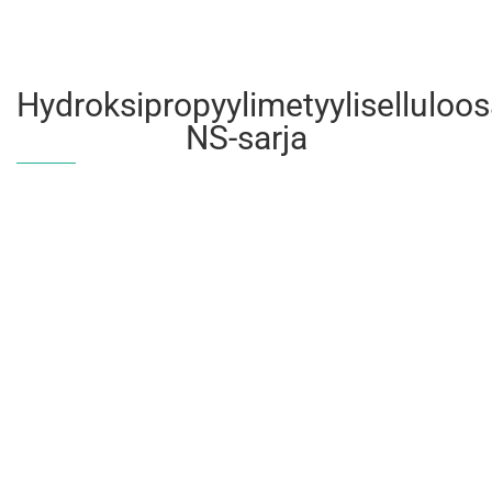
Hydroksipropyylimetyyliselluloo
NS-sarja