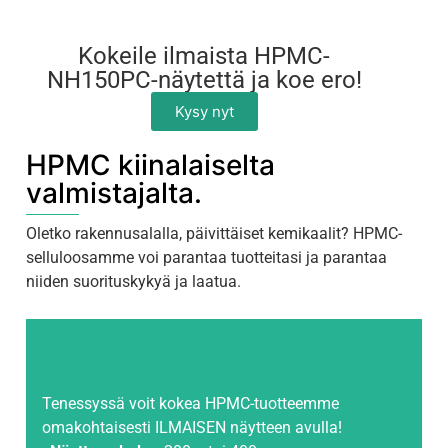
Kokeile ilmaista HPMC-
NH150PC-näytettä ja koe ero!
Kysy nyt
HPMC kiinalaiselta
valmistajalta.
Oletko rakennusalalla, päivittäiset kemikaalit? HPMC-
selluloosamme voi parantaa tuotteitasi ja parantaa
niiden suorituskykyä ja laatua.
Tenessyssä voit kokea HPMC-tuotteemme
omakohtaisesti ILMAISEN näytteen avulla!