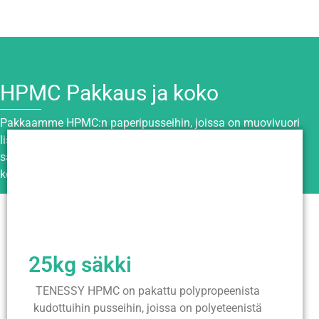
HPMC Pakkaus ja koko
Pakkaamme HPMC:n paperipusseihin, joissa on muovivuori
lisäsuojan takaamiseksi. Pidä se suljettuna, kuivana ja
säilytettynä viileässä paikassa, jossa se ei saa joutua
kosteuden, auringonvalon tai tulipalon kohteisiin.
25kg säkki
TENESSY HPMC on pakattu polypropeenista
kudottuihin pusseihin, joissa on polyeteenistä