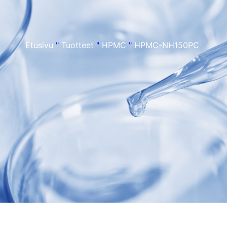
Etusivu
"
Tuotteet
"
HPMC
"
HPMC-NH150PC