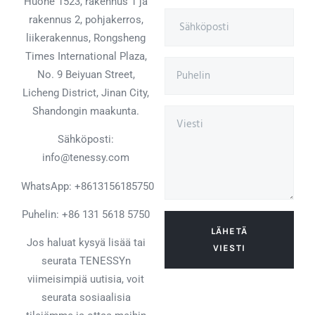
Huone 1523, rakennus 1 ja
rakennus 2, pohjakerros,
liikerakennus, Rongsheng
Times International Plaza,
No. 9 Beiyuan Street,
Licheng District, Jinan City,
Shandongin maakunta.
Sähköposti:
info@tenessy.com
WhatsApp:
+8613156185750
Puhelin: +86 131 5618 5750
LÄHETÄ
Jos haluat kysyä lisää tai
VIESTI
seurata TENESSYn
viimeisimpiä uutisia, voit
seurata sosiaalisia