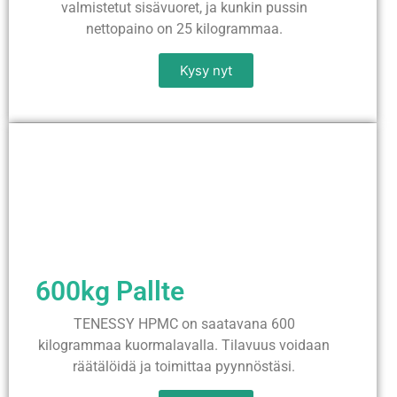
valmistetut sisävuoret, ja kunkin pussin
nettopaino on 25 kilogrammaa.
Kysy nyt
600kg Pallte
TENESSY HPMC on saatavana 600
kilogrammaa kuormalavalla. Tilavuus voidaan
räätälöidä ja toimittaa pyynnöstäsi.