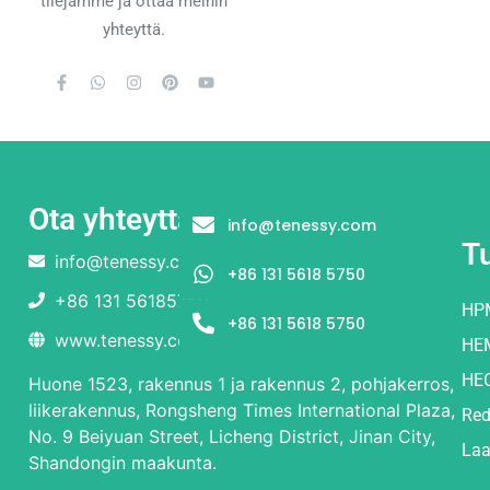
tilejämme ja ottaa meihin
yhteyttä.
Ota yhteyttä
info@tenessy.com
T
info@tenessy.com
+86 131 5618 5750
+86 131 56185750
HP
+86 131 5618 5750
www.tenessy.com
HE
HE
Huone 1523, rakennus 1 ja rakennus 2, pohjakerros,
liikerakennus, Rongsheng Times International Plaza,
Red
No. 9 Beiyuan Street, Licheng District, Jinan City,
Laa
Shandongin maakunta.