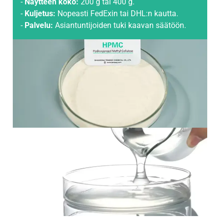
-
Näytteen koko:
200 g tai 400 g.
-
Kuljetus:
Nopeasti FedExin tai DHL:n kautta.
-
Palvelu:
Asiantuntijoiden tuki kaavan säätöön.