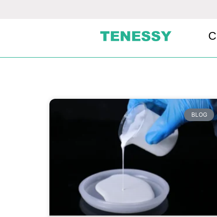
C
BLOG