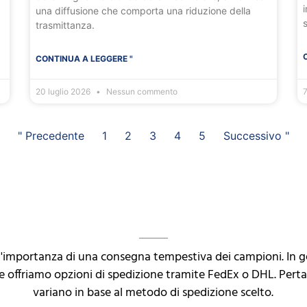
i
una diffusione che comporta una riduzione della
trasmittanza.
CONTINUA A LEGGERE "
20 luglio 2026
Nessun commento
7
" Precedente
1
2
3
4
5
Successivo "
l'importanza di una consegna tempestiva dei campioni. In 
i e offriamo opzioni di spedizione tramite FedEx o DHL. Pert
variano in base al metodo di spedizione scelto.