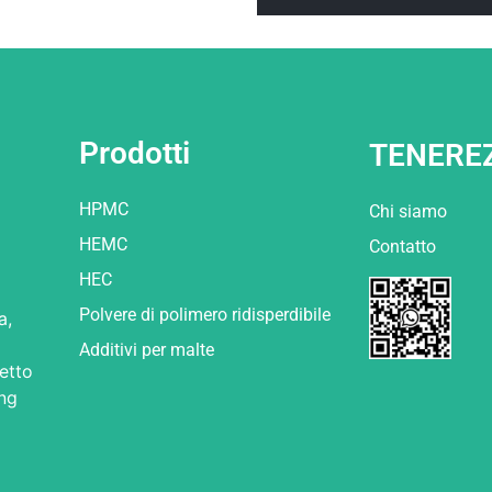
Prodotti
TENERE
HPMC
Chi siamo
HEMC
Contatto
HEC
Polvere di polimero ridisperdibile
a,
Additivi per malte
retto
ong