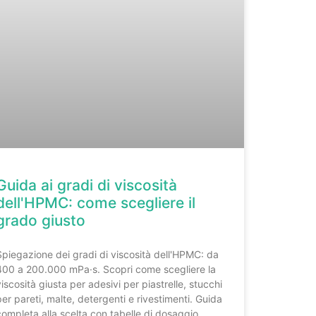
Guida ai gradi di viscosità
dell'HPMC: come scegliere il
grado giusto
Spiegazione dei gradi di viscosità dell'HPMC: da
400 a 200.000 mPa·s. Scopri come scegliere la
viscosità giusta per adesivi per piastrelle, stucchi
per pareti, malte, detergenti e rivestimenti. Guida
completa alla scelta con tabelle di dosaggio.