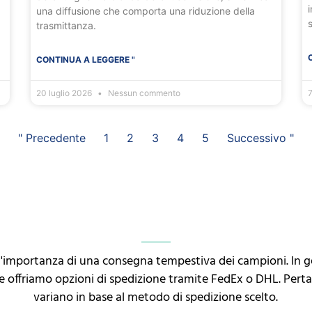
i
una diffusione che comporta una riduzione della
trasmittanza.
CONTINUA A LEGGERE "
20 luglio 2026
Nessun commento
7
" Precedente
1
2
3
4
5
Successivo "
l'importanza di una consegna tempestiva dei campioni. In 
i e offriamo opzioni di spedizione tramite FedEx o DHL. Pert
variano in base al metodo di spedizione scelto.