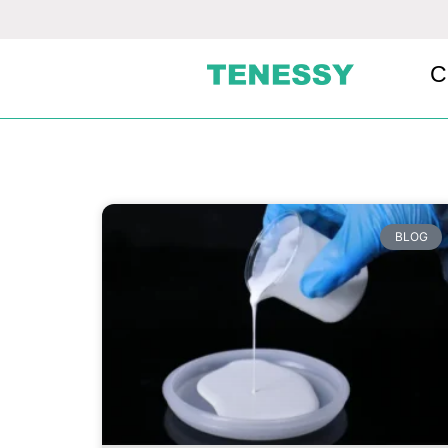
C
BLOG