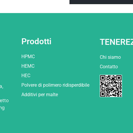
Prodotti
TENERE
HPMC
Chi siamo
HEMC
Contatto
HEC
Polvere di polimero ridisperdibile
a,
Additivi per malte
retto
ong