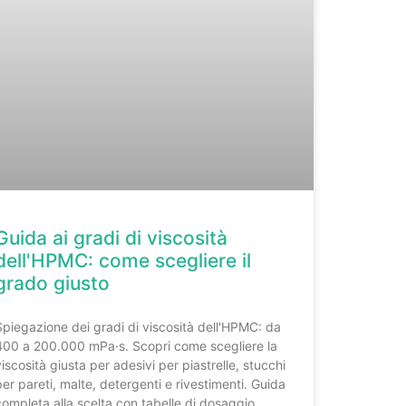
Guida ai gradi di viscosità
dell'HPMC: come scegliere il
grado giusto
Spiegazione dei gradi di viscosità dell'HPMC: da
400 a 200.000 mPa·s. Scopri come scegliere la
viscosità giusta per adesivi per piastrelle, stucchi
per pareti, malte, detergenti e rivestimenti. Guida
completa alla scelta con tabelle di dosaggio.