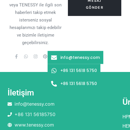
MESAJ
veya TENESSY ile ilgili son
GÖNDER
haberleri takip etmek
isterseniz sosyal
hesaplarımızı takip edebilir
ve bizimle iletişime
geçebilirsiniz.
info@tenessy.com
+86 131 5618 5750
+86 131 5618 5750
İletişim
Ü
info@tenessy.com
+86 131 56185750
HP
www.tenessy.com
HE