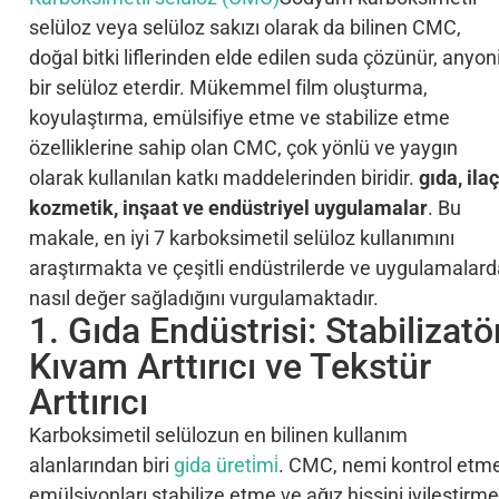
selüloz veya selüloz sakızı olarak da bilinen CMC,
doğal bitki liflerinden elde edilen suda çözünür, anyon
bir selüloz eterdir. Mükemmel film oluşturma,
koyulaştırma, emülsifiye etme ve stabilize etme
özelliklerine sahip olan CMC, çok yönlü ve yaygın
olarak kullanılan katkı maddelerinden biridir.
gıda, ilaç
kozmetik, inşaat ve endüstriyel uygulamalar
. Bu
makale, en iyi 7 karboksimetil selüloz kullanımını
araştırmakta ve çeşitli endüstrilerde ve uygulamalar
nasıl değer sağladığını vurgulamaktadır.
1. Gıda Endüstrisi: Stabilizatör
Kıvam Arttırıcı ve Tekstür
Arttırıcı
Karboksimetil selülozun en bilinen kullanım
alanlarından biri
gida üreti̇mi̇
. CMC, nemi kontrol etme
emülsiyonları stabilize etme ve ağız hissini iyileştirme