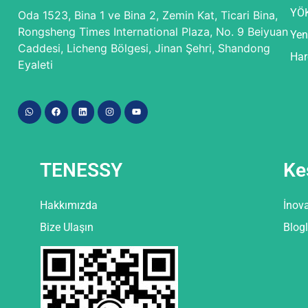
YÖ
Oda 1523, Bina 1 ve Bina 2, Zemin Kat, Ticari Bina,
Rongsheng Times International Plaza, No. 9 Beiyuan
Yen
Caddesi, Licheng Bölgesi, Jinan Şehri, Shandong
Har
Eyaleti
TENESSY
Ke
Hakkımızda
İnov
Bize Ulaşın
Blogl