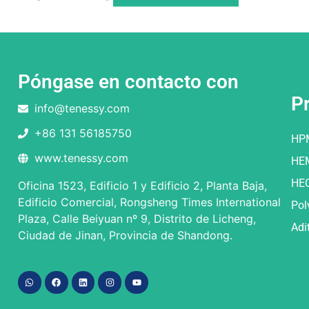
Póngase en contacto con
P
info@tenessy.com
+86 131 56185750
HP
www.tenessy.com
HE
HE
Oficina 1523, Edificio 1 y Edificio 2, Planta Baja,
Edificio Comercial, Rongsheng Times International
Pol
Plaza, Calle Beiyuan nº 9, Distrito de Licheng,
Adi
Ciudad de Jinan, Provincia de Shandong.